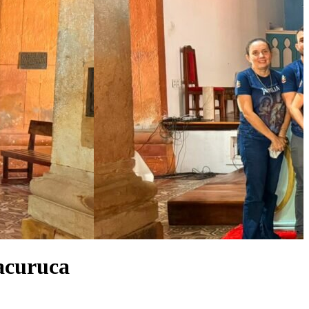
racuruca