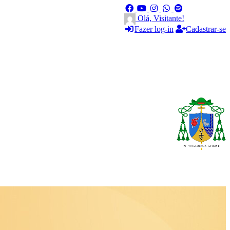
Olá, Visitante!
Fazer log-in
Cadastrar-se