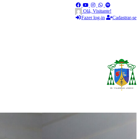
Olá, Visitante!
Fazer log-in
Cadastrar-se