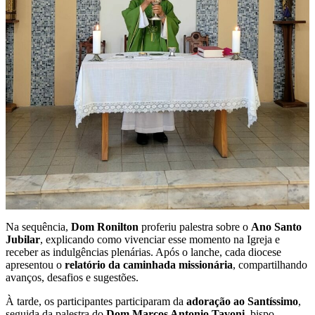
Na sequência,
Dom Ronilton
proferiu palestra sobre o
Ano Santo
Jubilar
, explicando como vivenciar esse momento na Igreja e
receber as indulgências plenárias. Após o lanche, cada diocese
apresentou o
relatório da caminhada missionária
, compartilhando
avanços, desafios e sugestões.
À tarde, os participantes participaram da
adoração ao Santíssimo
,
seguida da palestra do
Dom Marcos Antonio Tavoni
, bispo