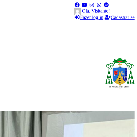
Olá, Visitante!
Fazer log-in
Cadastrar-se