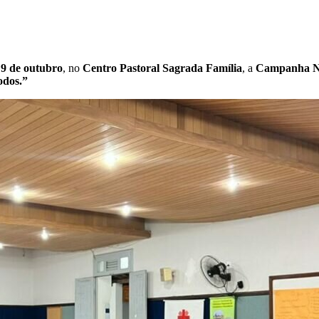
a
9 de outubro
, no
Centro Pastoral Sagrada Família
, a
Campanha Na
odos.”