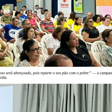
so será abençoado, pois reparte o seu pão com o pobre”
— a campanha
vida.