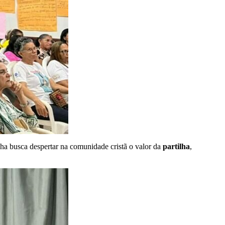
 busca despertar na comunidade cristã o valor da
partilha
,