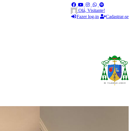
Olá, Visitante!
Fazer log-in
Cadastrar-se