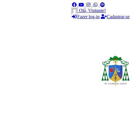
Olá, Visitante!
Fazer log-in
Cadastrar-se