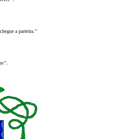
chegue a parteira.’’
s’’.