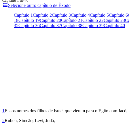
Capítulo 1 de 40
Selecione outro capítulo de Êxodo
Capítulo 1
Capítulo 2
Capítulo 3
Capítulo 4
Capítulo 5
Capítulo 6
18
Capítulo 19
Capítulo 20
Capítulo 21
Capítulo 22
Capítulo 23
Ca
35
Capítulo 36
Capítulo 37
Capítulo 38
Capítulo 39
Capítulo 40
1
Eis os nomes dos filhos de Israel que vieram para o Egito com Jacó,
2
Rúben, Simeão, Levi, Judá,