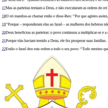
17
Mas as parteiras temiam a Deus, e não executaram as ordens do rei
18
O rei mandou-as chamar então e disse-lhes: ‘‘Por que agistes assim,
19
‘‘Porque – responderam elas ao faraó – as mulheres dos hebreus não 
20
Deus beneficiou as parteiras: o povo continuou a multiplicar-se e a e
21
Porque elas haviam temido a Deus, ele fez prosperar suas famílias.
22
Então o faraó deu esta ordem a todo o seu povo: ‘‘Todo menino que n