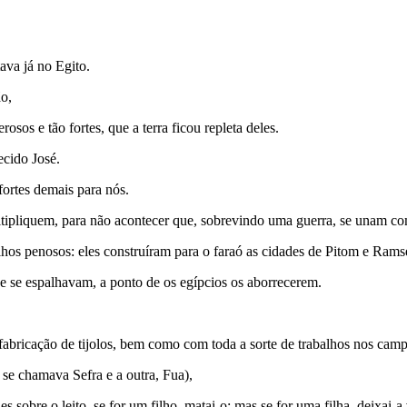
ava já no Egito.
ão,
osos e tão fortes, que a terra ficou repleta deles.
ecido José.
fortes demais para nós.
tipliquem, para não acontecer que, sobrevindo uma guerra, se unam com
alhos penosos: eles cons­truíram para o faraó as cidades de Pitom e Rams
e se espalhavam, a ponto de os egípcios os aborrecerem.
abricação de tijolos, bem como com toda a sorte de trabalhos nos camp
 se chamava Sefra e a outra, Fua),
s sobre o leito, se for um filho, matai-o; mas se for uma filha, dei­xai-a 