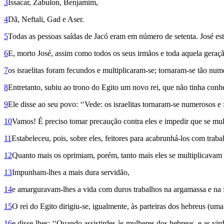
3
Issacar, Zabulon, Benjamim,
4
Dã, Neftali, Gad e Aser.
5
Todas as pes­soas saídas de Jacó eram em número de setenta. José est
6
E, morto José, assim como todos os seus irmãos e toda aquela geraç
7
os israelitas foram fecundos e multiplicaram-se; tornaram-se tão numer
8
Entretanto, subiu ao trono do Egito um novo rei, que não tinha conh
9
Ele disse ao seu povo: ‘‘Vede: os israelitas tornaram-se numerosos e 
10
Vamos! É preciso tomar precaução contra eles e impedir que se mul
11
Estabeleceu, pois, sobre eles, feitores para acabrunhá-los com trab
12
Quanto mais os oprimiam, porém, tanto mais eles se multiplicavam 
13
Impunham-lhes a mais dura servidão,
14
e amarguravam-lhes a vida com duros traba­lhos na argamassa e na f
15
O rei do Egito dirigiu-se, igualmente, às parteiras dos hebreus (uma
16
e disse-lhes: ‘‘Quando assistirdes às mulheres dos hebreus, e as virde