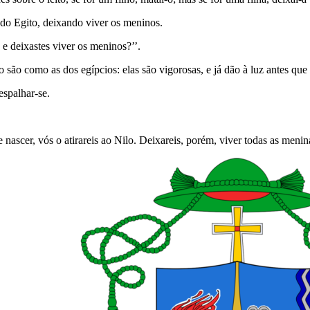
 do Egito, deixando viver os meninos.
 e deixastes viver os meninos?’’.
são como as dos egípcios: elas são vigorosas, e já dão à luz antes que 
spa­lhar-se.
ascer, vós o atirareis ao Nilo. Deixareis, porém, viver todas as menina