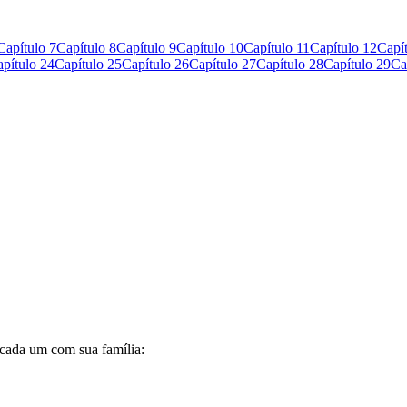
Capítulo 7
Capítulo 8
Capítulo 9
Capítulo 10
Capítulo 11
Capítulo 12
Capí
pítulo 24
Capítulo 25
Capítulo 26
Capítulo 27
Capítulo 28
Capítulo 29
Ca
 cada um com sua família: