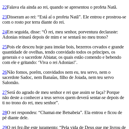
22
Falava ela ainda ao rei, quando se apresentou o profeta Natã.
23
Disseram ao rei: “Está aí o profeta Natã”. Ele entrou e prostrou-se
com o rosto por terra diante do rei.
24
Em seguida, disse: “Ó rei, meu senhor, porventura declaraste:
Ado­nias reinará depois de mim e se sentará no meu trono?
25
Pois ele desceu hoje para imolar bois, bezerros cevados e grande
quantidade de ovelhas, tendo convidado todos os príncipes, os
generais e o sacerdote Abiatar, os quais estão comendo e bebendo
com ele e gritando: ‘Viva o rei Adonias!’.
26
Não fomos, porém, convidados nem eu, teu servo, nem o
sacerdote Sadoc, nem Banaías, filho de Joiada, nem teu servo
Salomão.
27
Será do agrado de meu senhor e rei que assim se faça? Porque
não deste a conhecer a teus servos quem deverá sentar-se depois de
ti no trono do rei, meu senhor”.
28
O rei respondeu: “Chamai-me Betsabeia”. Ela entrou e ficou de
pé diante dele.
29
O rei fez-lhe este juramento: “Pela vida de Deus que me livrou de