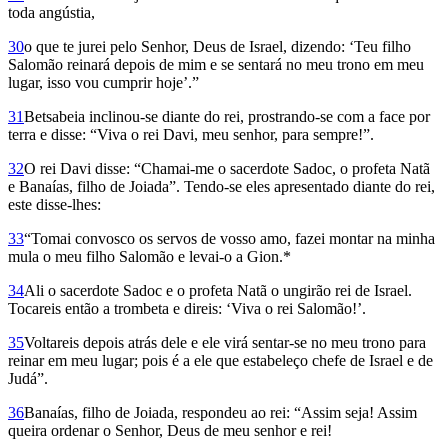
toda angústia,
30
o que te jurei pelo Senhor, Deus de Israel, dizendo: ‘Teu filho
Salomão reinará depois de mim e se sentará no meu trono em meu
lugar, isso vou cumprir hoje’.”
31
Betsabeia inclinou-se diante do rei, prostrando-se com a face por
terra e disse: “Viva o rei Davi, meu senhor, para sempre!”.
32
O rei Davi disse: “Chamai-me o sacerdote Sadoc, o profeta Natã
e Banaías, filho de Joiada”. Tendo-se eles apresentado diante do rei,
este disse-lhes:
33
“Tomai convosco os servos de vosso amo, fazei montar na minha
mula o meu filho Salomão e levai-o a Gion.*
34
Ali o sacerdote Sadoc e o profeta Natã o ungirão rei de Israel.
Tocareis então a trombeta e direis: ‘Viva o rei Salomão!’.
35
Voltareis depois atrás dele e ele virá sentar-se no meu trono para
reinar em meu lugar; pois é a ele que estabeleço chefe de Israel e de
Judá”.
36
Banaías, filho de Joiada, respondeu ao rei: “Assim seja! Assim
queira ordenar o Senhor, Deus de meu senhor e rei!