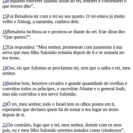
14
Enquanto estiveres falando assim ao rei, entrarei e confirmarei o
que tiveres dito”.
15
Foi Betsabeia ter com o rei no seu quarto. O rei estava já muito
velho e Abisag, a sunamita, cuidava dele.
16
Betsabeia inclinou-se e prostrou-se diante do rei. Este disse-lhe:
“Que queres?”.
17
Ela respondeu: “Meu senhor, prometeste com juramento à tua
serva que meu filho Salomão reinaria depois de ti e se sentaria no
teu trono.
18
Ora, eis que Adonias se proclamou rei, sem que o saiba o rei, meu
senhor.
19
Imolou bois, bezerros cevados e grande quantidade de ovelhas e
convidou todos os príncipes, o sacerdote Abiatar e o general Joab,
mas não convidou o teu servo Salomão.
20
Ó rei, meu senhor, todo o Israel tem os olhos postos em ti,
esperando que declares quem há de tomar o teu lugar no trono
depois de ti.
21
Do contrário, logo que o rei, meu senhor, dormir com os seus
pais, eu e meu filho Salomão seremos tratados como criminosos”.