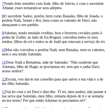
7
Tendo feito reuniões com Joab, filho de Sárvia, e com o sacerdote
Abiatar, esses tornaram-se seus adeptos.
8
O sacerdote Sadoc, porém, bem como Banaías, filho de Joiada, o
profeta Natã, Semei e Rei, bem como os valentes de Davi, não
abraçaram o seu partido.
9
Adonias, tendo imolado ovelhas, bois e bezerros cevados junto à
pedra de Zoélet, ao lado de En-Roguel, convidou todos os seus
irmãos, filhos do rei e todos os de Judá que estavam a serviço do rei.
10
Mas não convidou o profeta Natã, nem Banaías, nem os valentes,
nem o seu irmão Salomão.
11
Disse Natã a Betsabeia, mãe de Salomão: “Não soubeste que
Adonias, filho de Hagit, se proclamou rei, sem que o saiba Davi,
nosso senhor?
12
Escuta, vou dar-te um conselho para que salves a tua vida e a de
teu filho Salomão.
13
Vai ter com o rei Davi e dize-lhe: ‘Ó rei, meu senhor, não juraste à
tua serva que Salomão, meu filho, reinaria depois de ti e se sentaria
no teu trono? Por que então Adonias se proclamou rei?’.