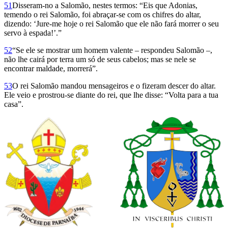
51
Disseram-no a Salomão, nestes termos: “Eis que Adonias,
temendo o rei Salomão, foi abraçar-se com os chifres do altar,
dizendo: ‘Jure-me hoje o rei Salomão que ele não fará morrer o seu
servo à espada!’.”
52
“Se ele se mostrar um homem valente – respondeu Salomão –,
não lhe cairá por terra um só de seus cabelos; mas se nele se
encontrar maldade, morrerá”.
53
O rei Salomão mandou mensageiros e o fizeram descer do altar.
Ele veio e prostrou-se diante do rei, que lhe disse: “Volta para a tua
casa”.