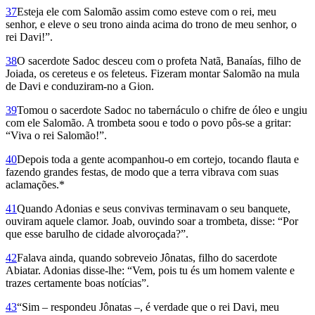
37
Esteja ele com Salomão assim como esteve com o rei, meu
senhor, e eleve o seu trono ainda acima do trono de meu senhor, o
rei Davi!”.
38
O sacerdote Sadoc desceu com o profeta Natã, Banaías, filho de
Joiada, os cereteus e os feleteus. Fizeram montar Salomão na mula
de Davi e conduziram-no a Gion.
39
Tomou o sacerdote Sadoc no tabernáculo o chifre de óleo e ungiu
com ele Salomão. A trombeta soou e todo o povo pôs-se a gritar:
“Viva o rei Salo­mão!”.
40
Depois toda a gente acompanhou-o em cortejo, tocando flauta e
fazendo grandes festas, de modo que a terra vibrava com suas
aclamações.*
41
Quando Adonias e seus convivas terminavam o seu banquete,
ouviram aquele clamor. Joab, ouvindo soar a trombeta, disse: “Por
que esse barulho de cidade alvo­roçada?”.
42
Falava ainda, quando sobreveio Jônatas, filho do sacerdote
Abiatar. Adonias disse-lhe: “Vem, pois tu és um homem valente e
trazes certamente boas notícias”.
43
“Sim – respondeu Jônatas –, é verdade que o rei Davi, meu