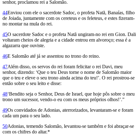
senhor, proclamou rei a Salomão.
44
Enviou com ele o sacerdote Sadoc, o profeta Natã, Banaías, filho
de Joiada, juntamente com os cereteus e os feleteus, e estes fizeram-
no montar na mula do rei.
45
O sacerdote Sadoc e o profeta Natã ungiram-no rei em Gion. Dali
voltaram cheios de alegria e a cidade entrou em alvoroço; essa é a
algazarra que ouviste.
46
E Salomão até já se assentou no trono do reino.
47
Além disso, os servos do rei foram felicitar o rei Davi, meu
senhor, dizendo: ‘Que o teu Deus torne o nome de Salomão maior
que o teu e eleve o seu trono ainda acima do teu!’. O rei prostrou-se
então sobre o seu leito e disse:
48
‘Bendito seja o Senhor, Deus de Israel, que hoje pôs sobre o meu
trono um sucessor, vendo-o eu com os meus próprios olhos!’.”
49
Os convidados de Adonias, aterrorizados, levantaram-se e foram
cada um para o seu lado.
50
Adonias, temendo Salomão, levantou-se também e foi abraçar-se
com os chifres do altar.*