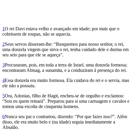
1
O rei Davi estava velho e avançado em idade; por mais que o
cobrissem de roupas, não se aquecia.
2
Seus servos disseram-lhe: “Busquemos para nosso senhor, o rei,
uma donzela virgem que sirva o rei, tenha cuidado dele e durma em
seu seio para que ele se aqueça”.
3
Procuraram, pois, em toda a terra de Israel, uma donzela formosa;
encontraram Abisag, a sunamita, e a conduziram à presença do rei.
4
Essa donzela era muito formosa. Ela cuidava do rei e o servia, mas
ele não a possuiu.
5
Ora, Adonias, filho de Hagit, encheu-se de orgulho e exclamou:
“Sou eu quem reinará”. Preparou para si uma carruagem e cavalos e
tomou uma escolta de cinquenta homens.
6
Nunca seu pai o contrariou, dizendo: “Por que fazes isso?”. Além
disso, ele era muito belo e (na idade) seguia imediatamente a
Absalão.