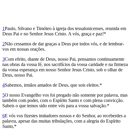
1
Paulo, Silvano e Timóteo à igreja dos tessalonicenses, reunida em
Deus Pai e no Senhor Jesus Cristo. A vós, graça e paz!*
2
Não cessamos de dar graças a Deus por todos vós, e de lembrar-
vos em nossas orações.
3
Com efeito, diante de Deus, nosso Pai, pensamos continuamente
nas obras da vossa fé, nos sacrifícios da vossa caridade e na firmeza
da vossa esperança em nosso Senhor Jesus Cristo, sob o olhar­ de
Deus, nosso Pai.
4
Sabemos, irmãos amados de Deus, que sois eleitos.*
5
O nosso Evangelho vos foi pregado não somente por palavra, mas
também com poder, com o Espírito Santo e com plena convicção.
Sabeis o que temos sido entre vós para a vossa salvação.*
6
E vós vos fizestes imitadores nossos e do Senhor, ao receberdes a
palavra, apesar das muitas tribulações, com a alegria do Espírito
Santo,*