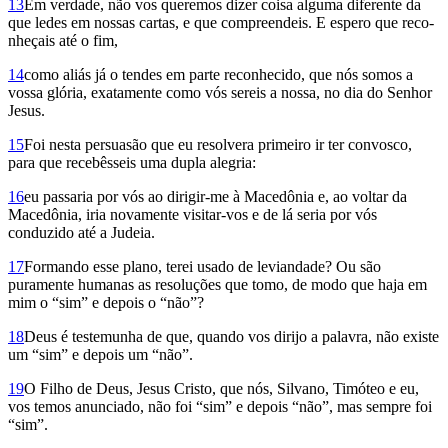
13
Em verdade, não vos queremos dizer coisa alguma diferente da
que ledes em nossas cartas, e que compreendeis. E espero que reco­
nheçais até o fim,
14
como aliás já o tendes em parte reconhecido, que nós somos a
vossa glória, exatamente como vós sereis a nossa, no dia do Senhor
Jesus.
15
Foi nesta persuasão que eu resolvera primeiro ir ter convosco,
para que recebêsseis uma dupla alegria:
16
eu passaria por vós ao dirigir-me à Macedônia e, ao voltar da
Macedônia, iria novamente visitar-vos e de lá seria por vós
conduzido até a Judeia.
17
Formando esse plano, terei usado de leviandade? Ou são
puramente humanas as resoluções que tomo, de modo que haja em
mim o “sim” e depois o “não”?
18
Deus é testemunha de que, quando vos dirijo a palavra, não existe
um “sim” e depois um “não”.
19
O Filho de Deus, Jesus Cristo, que nós, Silvano, Timóteo e eu,
vos temos anunciado, não foi “sim” e depois “não”, mas sempre foi
“sim”.