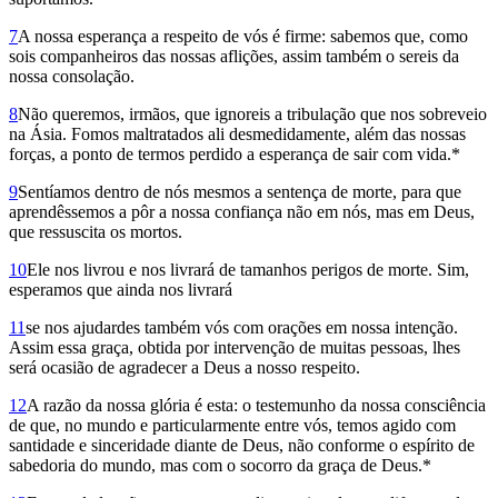
7
A nossa esperança a respeito de vós é firme: sabemos que, como
sois companheiros das nossas aflições, assim também o sereis da
nossa consolação.
8
Não queremos, irmãos, que igno­reis a tribulação que nos sobreveio
na Ásia. Fomos maltratados ali desmedidamente, além das nossas
forças, a ponto de termos perdido a esperanç­a de sair com vida.*
9
Sentíamos dentro de nós mesmos a sentença de morte, para que
aprendêssemos a pôr a nossa confiança não em nós, mas em Deus,
que ressuscita os mortos.
10
Ele nos livrou e nos livrará de tamanhos perigos de morte. Sim,
esperamos que ainda nos livrará
11
se nos ajudardes também vós com orações em nossa intenção.
Assim essa graça, obtida por intervenção de muitas pessoas, lhes
será ocasião de agradecer a Deus a nosso respeito.
12
A razão da nossa glória é esta: o testemunho da nossa consciência
de que, no mundo e particularmente entre vós, temos agido com
santidade e sinceridade diante de Deus, não conforme o espírito de
sabedoria do mundo, mas com o socorro da graça de Deus.*