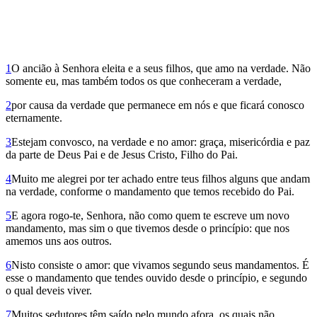
1
O ancião à Senhora eleita e a seus filhos, que amo na verdade. Não
somente eu, mas também todos os que conheceram a verdade,
2
por causa da verdade que permane­ce em nós e que ficará conosco
eternamente.
3
Estejam convosco, na verdade e no amor: graça, miseri­córdia e paz
da parte de Deus Pai e de Jesus Cristo, Filho do Pai.
4
Muito me alegrei por ter achado entre teus filhos alguns que andam
na verdade, conforme o mandamento que temos recebido do Pai.
5
E agora rogo-te, Senhora, não como quem te escreve um novo
mandamento, mas sim o que tivemos desde o princípio: que nos
amemos uns aos outros.
6
Nisto consiste o amor: que vivamos segundo seus mandamentos. É
esse o mandamento que tendes ouvido desde o princípio, e segundo
o qual deveis viver.
7
Muitos sedutores têm saído pelo mundo afora, os quais não