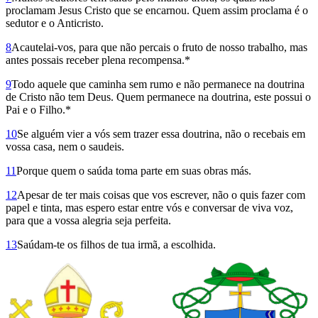
proclamam Jesus Cristo que se encarnou. Quem assim proclama é o
sedutor e o Anticristo.
8
Acautelai-vos, para que não percais o fruto de nosso trabalho, mas
antes possais receber plena recompensa.*
9
Todo aquele que caminha sem rumo e não permanece na doutrina
de Cristo não tem Deus. Quem permanece na doutrina, este possui o
Pai e o Filho.*
10
Se alguém vier a vós sem trazer essa doutrina, não o recebais em
vossa casa, nem o saudeis.
11
Porque quem o saúda toma parte em suas obras más.
12
Apesar de ter mais coisas que vos escrever, não o quis fazer com
papel e tinta, mas espero estar entre vós e conversar de viva voz,
para que a vossa alegria seja perfeita.
13
Saúdam-te os filhos de tua irmã, a escolhida.