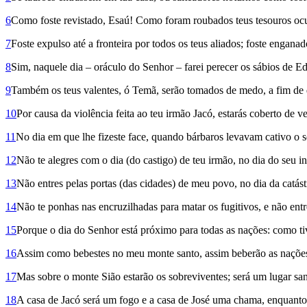
6
Como foste revistado, Esaú! Como foram roubados teus tesouros ocu
7
Foste expulso até a fronteira por todos os teus aliados; foste engan
8
Sim, naquele dia – oráculo do Senhor – farei perecer os sábios de 
9
Também os teus valentes, ó Temã, serão tomados de medo, a fim de 
10
Por causa da violência feita ao teu irmão Jacó, estarás coberto de 
11
No dia em que lhe fizeste face, quando bárbaros levavam cativo o s
12
Não te alegres com o dia (do castigo) de teu irmão, no dia do seu in
13
Não entres pelas portas (das cidades) de meu povo, no dia da catás
14
Não te ponhas nas encruzilhadas para matar os fugitivos, e não entr
15
Porque o dia do Senhor está próximo para todas as nações: como tive
16
Assim como bebestes no meu monte santo, assim beberão as nações 
17
Mas sobre o monte Sião estarão os sobreviventes; será um lugar san
18
A casa de Jacó será um fogo e a casa de José uma chama, enquanto 