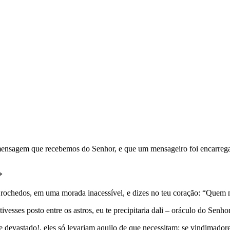
 mensagem que recebemos do Senhor, e que um mensageiro foi encarrega
*
s rochedos, em uma morada inacessível, e dizes no teu coração: “Quem me
vesses posto entre os astros, eu te precipitaria dali – oráculo do Senhor
e devastado!, eles só levariam aquilo de que necessitam; se vindimadore