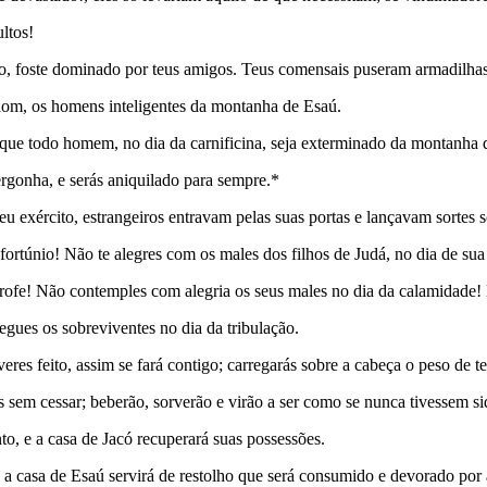
ltos!
ado, foste dominado por teus amigos. Teus comensais puseram armadilhas
Edom, os homens inteligentes da montanha de Esaú.
que todo homem, no dia da carnificina, seja exterminado da montanha 
vergonha, e serás aniquilado para sempre.*
eu exército, estrangeiros entravam pelas suas portas e lançavam sortes
fortúnio! Não te alegres com os males dos filhos de Judá, no dia de sua 
trofe! Não contemples com alegria os seus males no dia da calamidade! 
egues os sobreviventes no dia da tribulação.
res feito, assim se fará contigo; carregarás sobre a cabeça o peso de te
sem cessar; beberão, sorverão e virão a ser como se nunca tivessem si
to, e a casa de Jacó recuperará suas possessões.
a casa de Esaú servirá de restolho que será consumido e devorado por 