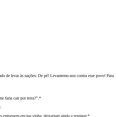
do de levar às nações: De pé! Levantemo-nos contra esse povo! Para
 faria cair por terra?”.*
.
s entrassem em tua vinha, deixariam ainda a respigar.*