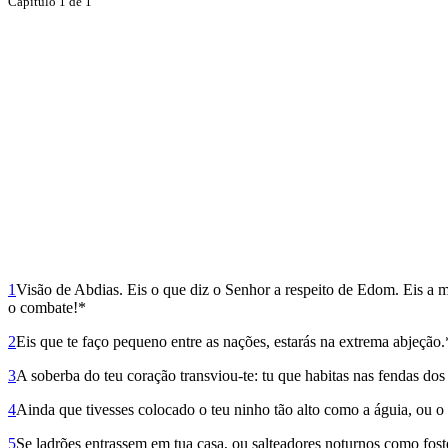
Capítulo 1 de 1
1
Visão de Abdias. Eis o que diz o Senhor a respeito de Edom. Eis a
o combate!*
2
Eis que te faço pequeno entre as nações, estarás na extrema abjeção.
3
A soberba do teu coração transviou-te: tu que habitas nas fendas do
4
Ainda que tivesses colocado o teu ninho tão alto como a águia, ou o ti
5
Se ladrões entrassem em tua casa, ou salteadores noturnos como fost