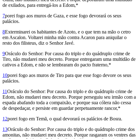
de exilados, para entregá-los a Edom,*
7
porei fogo aos muros de Gaza, e esse fogo devorará os seus
palácios.
8
Exterminarei os habitantes de Azoto, e o que tem na mão o cetro
em Ascalon. Voltarei minha mão contra Acaron para aniquilar o
resto dos filisteus, diz o Senhor Javé.
9
Oráculo do Senhor: Por causa do triplo e do quádruplo crime de
Tiro, não mudarei meu decreto. Porque entregaram uma multidão de
cativos a Edom, e não se lembraram do pacto fraterno,*
10
porei fogo aos muros de Tiro para que esse fogo devore os seus
palácios.
11
Oráculo do Senhor: Por causa do triplo e do quádruplo crime de
Edom, não mudarei meu decreto. Porque perseguiu seu irmão com a
espada abafando toda a compaixão, e porque sua cólera não cessa
de despedaçar, e persiste em guardar perpetuamente rancor,*
12
porei fogo em Temã, o qual devorará os palácios de Bosra.
13
Oráculo do Senhor: Por causa do triplo e do quádruplo crime dos
amonitas, não mudarei meu decreto. Porque rasgaram os ventres das