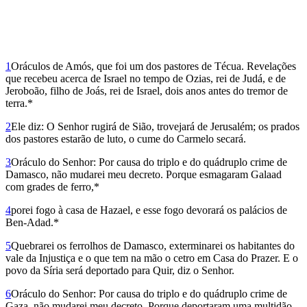
1
Oráculos de Amós, que foi um dos pastores de Técua. Revelações
que recebeu acerca de Israel no tempo de Ozias, rei de Judá, e de
Jeroboão, filho de Joás, rei de Israel, dois anos antes do tremor de
terra.*
2
Ele diz: O Senhor rugirá de Sião, trovejará de Jerusalém; os prados
dos pastores estarão de luto, o cume do Carmelo secará.
3
Oráculo do Senhor: Por causa do triplo e do quádruplo crime de
Damasco, não mudarei meu decreto. Porque esmagaram Galaad
com grades de ferro,*
4
porei fogo à casa de Hazael, e esse fogo devorará os palácios de
Ben-Adad.*
5
Quebrarei os ferrolhos de Damasco, exterminarei os habitantes do
vale da Injustiça e o que tem na mão o cetro em Casa do Prazer. E o
povo da Síria será deportado para Quir, diz o Senhor.
6
Oráculo do Senhor: Por causa do triplo e do quádruplo crime de
Gaza, não mudarei meu decreto. Porque deportaram uma multidão