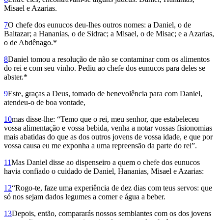
Misael e Azarias.
7
O chefe dos eunucos deu-lhes outros nomes: a Daniel, o de
Baltazar; a Hananias, o de Sidrac; a Misael, o de Misac; e a Azarias,
o de Abdênago.*
8
Daniel tomou a resolução de não se contaminar com os alimentos
do rei e com seu vinho. Pediu ao chefe dos eunucos para deles se
abster.*
9
Este, graças a Deus, tomado de benevolência para com Daniel,
atendeu-o de boa vontade,
10
mas disse-lhe: “Temo que o rei, meu senhor, que estabeleceu
vossa alimentação e vossa bebida, venha a notar vossas fisionomias
mais abatidas do que as dos outros jovens de vossa idade, e que por
vossa causa eu me exponha a uma repreensão da parte do rei”.
11
Mas Daniel disse ao dispenseiro a quem o chefe dos eunucos
havia confiado o cuidado de Daniel, Hananias, Misael e Azarias:
12
“Rogo-te, faze uma experiência de dez dias com teus servos: que
só nos sejam dados legumes a comer e água a beber.
13
Depois, então, compararás nossos semblantes com os dos jovens