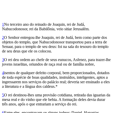
1
No terceiro ano do reinado de Joaquin, rei de Judá,
Nabucodonosor, rei da Babilônia, veio sitiar Jerusalém.
2
O Senhor entregou-lhe Joaquin, rei de Judá, bem como parte dos
objetos do templo, que Nabucodonosor transportou para a terra de
Senaar, para o templo de seu deus: foi na sala do tesouro do templo
de seu deus que ele os colocou.
3
O rei deu ordem ao chefe de seus eunucos, Asfenez, para trazer-lhe
jovens israelitas, oriundos de raça real ou de família nobre,
4
isentos de qualquer defeito corporal, bem proporcionados, dotados
de toda espécie de boas qualidades, ins­truídos, inteligentes, aptos a
ingressarem nos serviços do palácio real; deveria ser ensinado a eles
a literatura e a língua dos caldeus.*
5
O rei destinou-lhes uma provisão cotidiana, retirada das iguarias da
mesa real e do vinho que ele bebia. A formação deles devia durar
três anos, após o que entrariam a serviço do rei.
6
Entre eles, encontravam-se alguns judeus: Da­niel, Hananias,