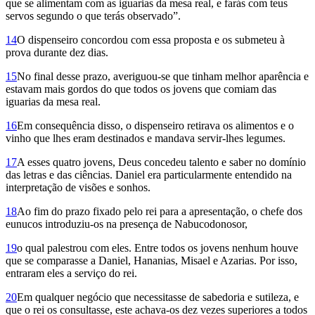
que se alimentam com as iguarias da mesa real, e farás com teus
servos segundo o que terás observado”.
14
O dispenseiro concordou com essa proposta e os submeteu à
prova durante dez dias.
15
No final desse prazo, averiguou-se que tinham melhor aparência e
estavam mais gordos do que todos os jovens que comiam das
iguarias da mesa real.
16
Em consequência disso, o dispenseiro retirava os alimentos e o
vinho que lhes eram destinados e mandava servir-lhes legumes.
17
A esses quatro jovens, Deus concedeu talento e saber no domínio
das letras e das ciências. Daniel era particularmente entendido na
interpretação de visões e sonhos.
18
Ao fim do prazo fixado pelo rei para a apresentação, o chefe dos
eunucos introduziu-os na presença de Nabucodonosor,
19
o qual palestrou com eles. Entre todos os jovens nenhum houve
que se comparasse a Daniel, Hananias, Misael e Azarias. Por isso,
entraram eles a serviço do rei.
20
Em qualquer negócio que necessitasse de sabedoria e sutileza, e
que o rei os consultasse, este achava-os dez vezes superiores a todos