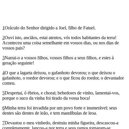
1
Oráculo do Senhor dirigido a Joel, filho de Fatuel.
2
Ouvi isto, anciãos, estai atentos, vós todos habitantes da terra!
Aconteceu uma coisa semelhante em vossos dias, ou nos dias de
vossos pais?
3
Narrai-o a vossos filhos, vossos filhos a seus filhos, e estes à
geração seguinte!
4
O que a lagarta deixou, o gafanhoto devorou; o que deixou o
gafanhoto, o roedor devorou; e o que ficou do roedor, o devastador
comeu.
5
Despertai, ó ébrios, e chorai; bebedores de vinho, lamentai-vos,
porque o suco da vinha foi tirado da vossa boca!
6
Minha terra foi invadida por um povo forte e inumerável; seus
dentes são dentes de leão, e tem mandíbulas de leoa.
7
Devastou o meu vinhedo, destruiu minha figueira, descascou-a
completamente, lançou-a por terra e seus ramos tornaram-se