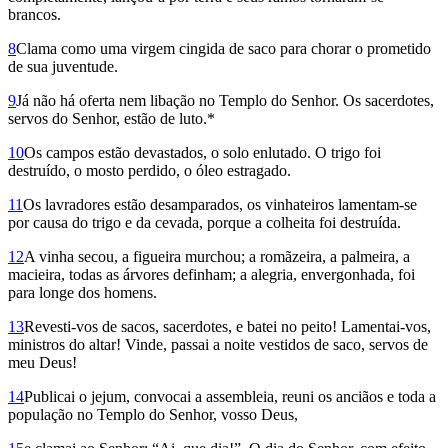
brancos.
8
Clama como uma virgem cingida de saco para chorar o prometido
de sua juventude.
9
Já não há oferta nem libação no Templo do Senhor. Os sacerdotes,
servos do Senhor, estão de luto.*
10
Os campos estão devastados, o solo enlutado. O trigo foi
destruído, o mosto perdido, o óleo estragado.
11
Os lavradores estão desamparados, os vinhateiros lamentam-se
por causa do trigo e da cevada, porque a colheita foi destruída.
12
A vinha secou, a figueira murchou; a romãzeira, a palmeira, a
macieira, todas as árvores definham; a alegria, envergonhada, foi
para longe dos homens.
13
Revesti-vos de sacos, sacerdotes, e batei no peito! Lamentai-vos,
ministros do altar! Vinde, passai a noite vestidos de saco, servos de
meu Deus!
14
Publicai o jejum, convocai a assembleia, reuni os anciãos e toda a
população no Templo do Senhor, vosso Deus,