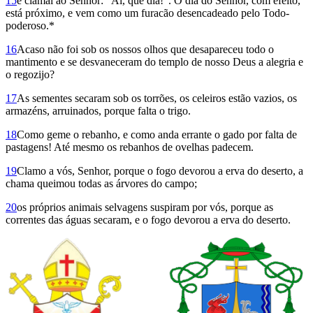
15
e clamai ao Senhor: “Ai, que dia!”. O dia do Senhor, com efeito,
está próximo, e vem como um furacão desencadeado pelo Todo-
poderoso.*
16
Acaso não foi sob os nossos olhos que desapareceu todo o
mantimento e se desvaneceram do templo de nosso Deus a alegria e
o regozijo?
17
As sementes secaram sob os torrões, os celeiros estão vazios, os
armazéns, arruinados, porque falta o trigo.
18
Como geme o rebanho, e como anda errante o gado por falta de
pastagens! Até mesmo os rebanhos de ovelhas padecem.
19
Clamo a vós, Senhor, porque o fogo devorou a erva do deserto, a
chama queimou todas as árvores do campo;
20
os próprios animais selvagens suspiram por vós, porque as
correntes das águas secaram, e o fogo devorou a erva do deserto.