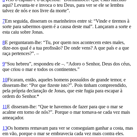
aqui? Levanta-te e invoca o teu Deus, para ver se ele se lembra
talvez de nós e nos livre da morte”.
7
Em seguida, disseram os marinheiros entre si: “Vinde e tiremos à
sorte para sabermos quem é a causa deste mal”. Lançaram a sorte e
esta caiu sobre Jonas.
8
E perguntaram-lhe: “Tu, por quem nos acontecem estes males,
dize-nos qual é a tua profissão? De onde vens? A que país e a que
raça pertences?”. –
9
“Sou hebreu”, res­pondeu ele –. “Adoro o Senhor, Deus dos céus,
que criou o mar e todos os continentes.”
10
Ficaram, então, aqueles homens possuídos de grande temor, e
disseram-lhe: “Por que fizeste isto?”. Pois tinham compreendido,
pela própria declaração de Jonas, que este fugia para escapar à
ordem do Senhor.*
11
E disseram-lhe: “Que te havemos de fazer para que o mar se
acalme em torno de nós?”. Porque o mar tornava-se cada vez mais
ameaçador.
13
Os homens remavam para ver se conseguiam ganhar a costa, mas
em vão, porque o mar se embravecia cada vez mais contra eles.