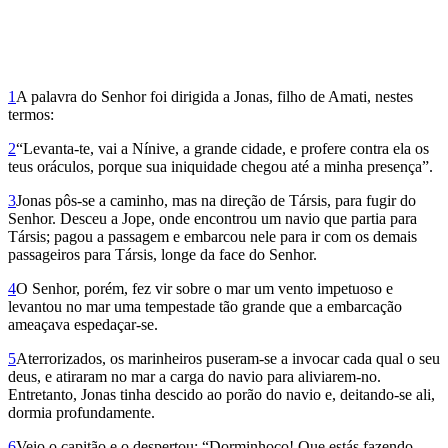
1
A palavra do Senhor foi dirigida a Jonas, filho de Amati, nestes
termos:
2
“Levanta-te, vai a Nínive, a grande cidade, e profere contra ela os
teus oráculos, porque sua iniquidade chegou até a minha presença”.
3
Jonas pôs-se a caminho, mas na direção de Társis, para fugir do
Senhor. Desceu a Jope, onde encontrou um navio que partia para
Társis; pagou a passagem e embarcou nele para ir com os demais
passageiros para Társis, longe da face do Senhor.
4
O Senhor, porém, fez vir sobre o mar um vento impetuoso e
levantou no mar uma tempestade tão grande que a embarcação
ameaçava espedaçar-se.
5
Aterrorizados, os marinheiros puseram-se a invocar cada qual o seu
deus, e atiraram no mar a carga do navio para aliviarem-no.
Entretanto, Jonas tinha descido ao porão do navio e, deitando-se ali,
dormia profundamente.
6
Veio o capitão e o despertou: “Dorminhoco! Que estás fazendo