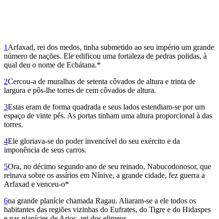
1
Arfaxad, rei dos medos, tinha submetido ao seu império um grande
número de nações. Ele edificou uma fortaleza de pedras polidas, à
qual deu o nome de Ecbá­tana.*
2
Cercou-a de muralhas de setenta côvados de altura e trinta de
largura e pôs-lhe torres de cem côvados de altura.
3
Estas eram de forma quadrada e seus lados estendiam-se por um
espaço de vinte pés. As portas tinham uma altura proporcional à das
torres.
4
Ele gloriava-se do poder invencível do seu exército e da
imponência de seus carros.
5
Ora, no décimo segundo ano de seu reinado, Nabucodonosor, que
reinava sobre os assírios em Nínive, a grande cidade, fez guerra a
Arfaxad e venceu-o*
6
na grande planície chamada Ragau. Aliaram-se a ele todos os
habitantes das regiões vizinhas do Eufrates, do Tigre e do Hidaspes
e nas planícies de Arioc, rei dos elimeus.