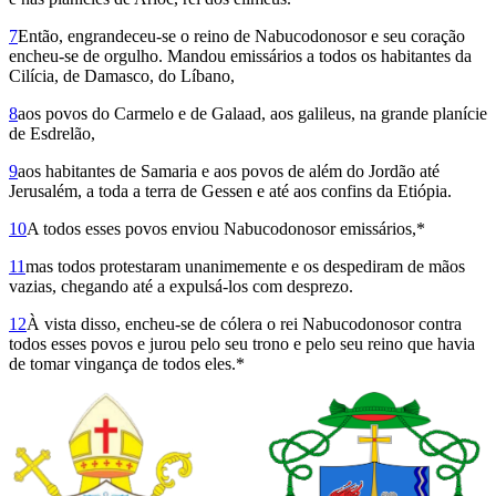
7
Então, engrandeceu-se o reino de Nabu­co­donosor e seu coração
encheu-se de orgulho. Mandou emissários a todos os habitantes da
Cilícia, de Damasco, do Líbano,
8
aos povos do Carmelo e de Galaad, aos gali­leus, na grande planície
de Esdre­lão,
9
aos habitantes de Samaria e aos povos de além do Jordão até
Jerusalém, a toda a terra de Gessen e até aos confins da Etiópia.
10
A todos esses povos enviou Nabucodo­nosor emissários,*
11
mas todos protestaram unanimemente e os despediram de mãos
vazias, chegando até a expulsá-los com des­prezo.
12
À vista disso, encheu-se de cólera o rei Nabucodonosor contra
todos esses povos e jurou pelo seu trono e pelo seu reino que havia
de tomar vingança de todos eles.*