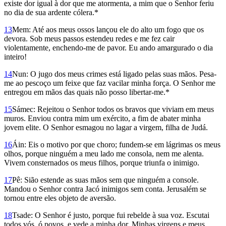
existe dor igual à dor que me atormenta, a mim que o Senhor feriu
no dia de sua ardente cólera.*
13
Mem: Até aos meus ossos lançou ele do alto um fogo que os
devora. Sob meus passos estendeu redes e me fez cair
violentamente, enchendo-me de pavor. Eu ando amargurado o dia
inteiro!
14
Nun: O jugo dos meus crimes está ligado pelas suas mãos. Pesa-
me ao pescoço um feixe que faz vacilar minha força. O Senhor me
entregou em mãos das quais não posso libertar-me.*
15
Sámec: Rejeitou o Senhor todos os bravos que viviam em meus
muros. Enviou contra mim um exército, a fim de abater minha
jovem elite. O Senhor esmagou no lagar a virgem, filha de Judá.
16
Áin: Eis o motivo por que choro; fundem-se em lágrimas os meus
olhos, porque ninguém a meu lado me consola, nem me alenta.
Vivem consternados os meus filhos, porque triunfa o inimigo.
17
Pê: Sião estende as suas mãos sem que ninguém a console.
Mandou o Senhor contra Jacó inimigos sem conta. Jerusalém se
tornou entre eles objeto de aversão.
18
Tsade: O Senhor é justo, porque fui rebelde à sua voz. Escutai
todos vós, ó povos, e vede a minha dor. Minhas virgens e meus