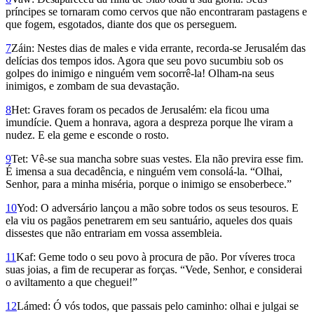
príncipes se tornaram como cervos que não encontraram pastagens e
que fogem, esgotados, diante dos que os perseguem.
7
Záin: Nestes dias de males e vida errante, recorda-se Jerusalém das
delícias dos tempos idos. Agora que seu povo sucumbiu sob os
golpes do inimigo e ninguém vem socorrê-la! Olham-na seus
inimigos, e zombam de sua devastação.
8
Het: Graves foram os pecados de Jerusalém: ela ficou uma
imundície. Quem a honrava, agora a despreza porque lhe viram a
nudez. E ela geme e esconde o rosto.
9
Tet: Vê-se sua mancha sobre suas vestes. Ela não previra esse fim.
É imensa a sua decadência, e ninguém vem consolá-la. “Olhai,
Senhor, para a minha miséria, porque o inimigo se ensoberbece.”
10
Yod: O adversário lançou a mão sobre todos os seus tesouros. E
ela viu os pagãos penetrarem em seu santuário, aqueles dos quais
dissestes que não entrariam em vossa assembleia.
11
Kaf: Geme todo o seu povo à procura de pão. Por víveres troca
suas joias, a fim de recuperar as forças. “Vede, Senhor, e considerai
o aviltamento a que cheguei!”
12
Lámed: Ó vós todos, que passais pelo caminho: olhai e julgai se