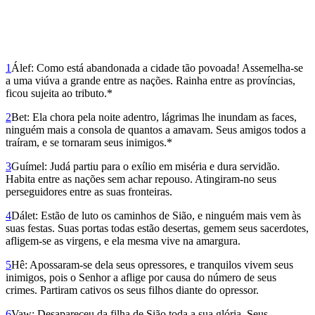
1
Álef: Como está abandonada a cidade tão povoada! Assemelha-se
a uma viúva a grande entre as nações. Rainha entre as províncias,
ficou sujeita ao tributo.*
2
Bet: Ela chora pela noite adentro, lágrimas lhe inundam as faces,
ninguém mais a consola de quantos a amavam. Seus amigos todos a
traíram, e se tornaram seus inimigos.*
3
Guímel: Judá partiu para o exílio em miséria e dura servidão.
Habita entre as nações sem achar repouso. Atingiram-no seus
perseguidores entre as suas fronteiras.
4
Dálet: Estão de luto os caminhos de Sião, e ninguém mais vem às
suas festas. Suas portas todas estão desertas, gemem seus sacerdotes,
afligem-se as virgens, e ela mesma vive na amargura.
5
Hê: Apossaram-se dela seus opressores, e tranquilos vivem seus
inimigos, pois o Senhor a aflige por causa do número de seus
crimes. Partiram cativos os seus filhos diante do opressor.
6
Vaw: Desapareceu da filha de Sião toda a sua glória. Seus