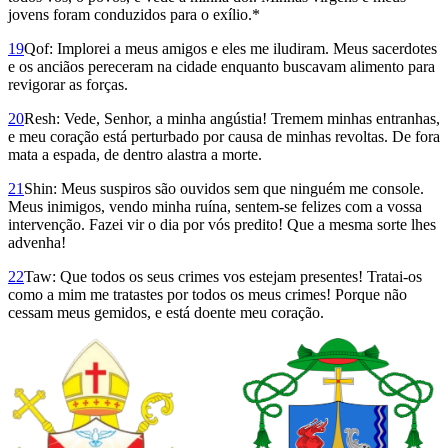
jovens foram conduzidos para o exílio.*
19
Qof: Implorei a meus amigos e eles me iludiram. Meus sacerdotes
e os anciãos pereceram na cidade enquanto buscavam alimento para
revigorar as forças.
20
Resh: Vede, Senhor, a minha angústia! Tremem minhas entranhas,
e meu coração está perturbado por causa de minhas revoltas. De fora
mata a espada, de dentro alastra a morte.
21
Shin: Meus suspiros são ouvidos sem que ninguém me console.
Meus inimigos, vendo minha ruína, sentem-se felizes com a vossa
intervenção. Fazei vir o dia por vós predito! Que a mesma sorte lhes
advenha!
22
Taw: Que todos os seus crimes vos estejam presentes! Tratai-os
como a mim me tratastes por todos os meus crimes! Porque não
cessam meus gemidos, e está doente meu coração.