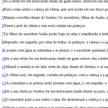
3
Se a oferta for um holocausto tirado do gado maior, oferecerá um mac
4
Porá a mão sobre a cabeça da vítima, que será aceita em seu favor pa
5
Matará o novilho diante do Senhor. Os sacerdotes, filhos de Aarão, o
6
Tirará a pele da vítima e esta será cortada em pedaços.
7
Os filhos do sacerdote Aarão porão fogo no altar e empi­lharão a lenh
8
dispondo, em seguida, por cima da lenha, os pedaços, a cabeça e a g
9
Lavarão com água as entranhas e as pernas, e o sacerdote queimará t
10
Se a sua oferta for um holocausto tirado do gado menor, dos cordei
11
Matará o animal ao do lado norte do altar, diante do Senhor, e os sa
12
A vítima será, em seguida, cortada em pedaços, com a cabeça e a go
13
As entranhas e as pernas serão lavadas com água, e, em seguida, o 
14
Se a sua oferta ao Senhor for um holocausto tirado dentre as aves,
15
O sacerdote porá a ave sobre o altar, lhe destroncará a cabeça e a q
16
Tirará o papo com as penas e os jogará perto do altar, para o orient