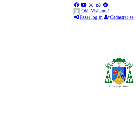
Olá, Visitante!
Fazer log-in
Cadastrar-se