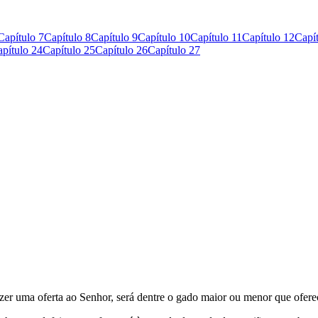
Capítulo 7
Capítulo 8
Capítulo 9
Capítulo 10
Capítulo 11
Capítulo 12
Capí
pítulo 24
Capítulo 25
Capítulo 26
Capítulo 27
fizer uma oferta ao Senhor, será dentre o gado maior ou menor que ofere