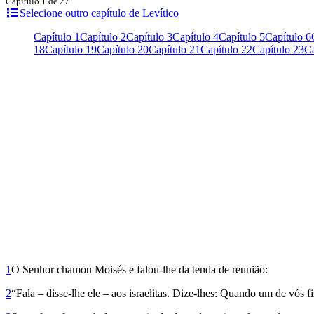
Capítulo 1 de 27
Selecione outro capítulo de Levítico
Capítulo 1
Capítulo 2
Capítulo 3
Capítulo 4
Capítulo 5
Capítulo 6
18
Capítulo 19
Capítulo 20
Capítulo 21
Capítulo 22
Capítulo 23
Ca
1
O Senhor chamou Moisés e falou-lhe da tenda de reunião:
2
“Fala – disse-lhe ele – aos israelitas. Dize-lhes: Quando um de vós 