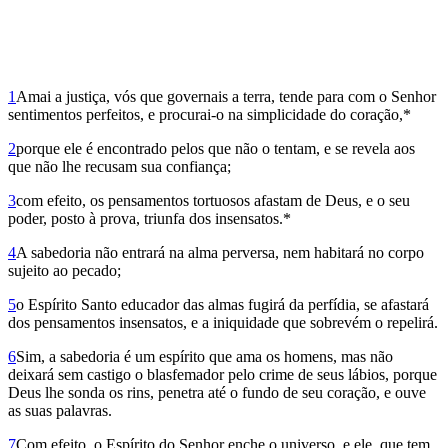
1
Amai a justiça, vós que governais a terra, tende para com o Senhor
sentimentos perfeitos, e procurai-o na simplicidade do coração,*
2
porque ele é encontrado pelos que não o tentam, e se revela aos
que não lhe recusam sua confiança;
3
com efeito, os pensamentos tortuosos afastam de Deus, e o seu
poder, posto à prova, triunfa dos insensatos.*
4
A sabedoria não entrará na alma perversa, nem habitará no corpo
sujeito ao pecado;
5
o Espírito Santo educador das almas fugirá da perfídia, se afastará
dos pensamentos insensatos, e a iniquidade que sobrevém o repelirá.
6
Sim, a sabedoria é um espírito que ama os homens, mas não
deixará sem castigo o blasfemador pelo crime de seus lábios, porque
Deus lhe sonda os rins, penetra até o fundo de seu coração, e ouve
as suas palavras.
7
Com efeito, o Espírito do Senhor enche o universo, e ele, que tem