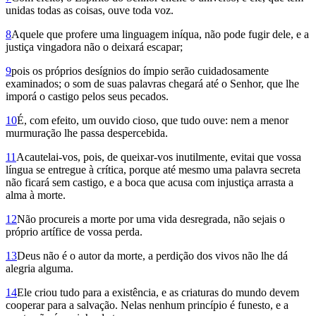
unidas todas as coisas, ouve toda voz.
8
Aquele que profere uma linguagem iníqua, não pode fugir dele, e a
justiça vingadora não o deixará escapar;
9
pois os próprios desígnios do ímpio serão cuidadosamente
examinados; o som de suas palavras chegará até o Senhor, que lhe
imporá o castigo pelos seus pecados.
10
É, com efeito, um ouvido cioso, que tudo ouve: nem a menor
murmuração lhe passa despercebida.
11
Acautelai-vos, pois, de queixar-vos inutilmente, evitai que vossa
língua se entregue à crítica, porque até mesmo uma palavra secreta
não ficará sem castigo, e a boca que acusa com injustiça arrasta a
alma à morte.
12
Não procureis a morte por uma vida desregrada, não sejais o
próprio artífice de vossa perda.
13
Deus não é o autor da morte, a perdição dos vivos não lhe dá
alegria alguma.
14
Ele criou tudo para a existência, e as criaturas do mundo devem
cooperar para a salvação. Nelas nenhum princípio é funesto, e a