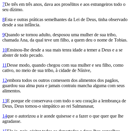
7
De três em três anos, dava aos prosélitos e aos estrangeiros todo o
seu dízimo.
8
Esta e outras práticas semelhantes da Lei de Deus, tinha observado
desde a sua infância.
9
Quando se tornou adulto, desposou uma mulher de sua tribo,
chamada Ana, da qual teve um filho, a quem deu o nome de Tobias.
10
Ensinou-lhe desde a sua mais tenra idade a temer a Deus e a se
abster de todo pecado.
11
Desse modo, quando chegou com sua mulher e seu filho, como
cativo, no meio de sua tribo, à cidade de Nínive,
12
embora todos os outros comessem dos alimentos dos pagãos,
guardou sua alma pura e jamais contraiu mancha alguma com seus
alimentos.
13
E porque ele conservava com todo o seu coração a lembrança de
Deus, Deus tornou-o simpático ao rei Salmanasar,
14
que o autorizou a ir aonde quisesse e a fazer o que quer que lhe
agradasse.