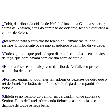
1
Tobit, da tribo e da cidade de Neftali (situada na Galileia superior,
acima de Naasson, atrás do caminho do ocidente, tendo à esquerda a
cidade de Sefet),
2
foi levado para o cativeiro no tempo de Salmanasar, rei dos
assírios. Embora cativo, ele não abandonou o caminho da verdade.
3
Tudo aquilo de que podia dispor distribuía cada dia a seus irmãos
de raça, que partilhavam com ele sua sorte de cativo.
4
Embora fosse ele o mais jovem da tribo de Neftali, seu proceder
nada tinha de pueril.
5
Por isso, enquanto todos eles iam adorar os bezerros de ouro que o
rei de Israel, Je­roboão, tinha feito, só ele fugia da companhia de
todos e
6
dirigia-se ao Templo do Senhor em Jerusalém, onde adorava o
Senhor, Deus de Israel, oferecendo fielmente as primícias e os
dízimos de todos os seus bens.