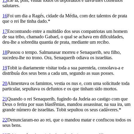
15
Ele ia, pois, visitar todos os deportados e dava-lhes conselhos
salutares.
16
Foi um dia a Ragés, cidade da Média, com dez talentos de prata
que o rei lhe tinha dado.*
17
Encontrando entre a multidão dos seus compatriotas um homem
de sua tribo, chamado Gabael, o qual se achava em dificuldades,
deu-lhe a sobredita quantia de prata, mediante um recibo.
18
Passou o tempo. Salmanasar morreu e Senaquerib, seu filho,
sucedeu-lhe no trono. Ora, Senaquerib odiava os israelitas.
19
Tobit ia diariamente visitar toda a sua parentela, consolava-a e
distribuía dos seus bens a cada um, segundo as suas posses.
20
Alimentava os famintos, vestia os nus e, com uma solicitude toda
particular, sepultava os defuntos e os que tinham sido mortos.
21
Quando o rei Senaquerib, fugindo da Judeia ao castigo com que
Deus o ferira por suas blasfêmias, mandou assassinar, na sua ira, um
grande número de israelitas. Tobit sepultou os seus cadáveres.*
22
Denunciaram-no ao rei, que o mandou matar e confiscou todos os
seus bens.