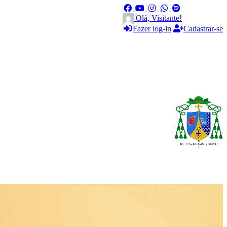
Olá, Visitante!
Fazer log-in
Cadastrar-se