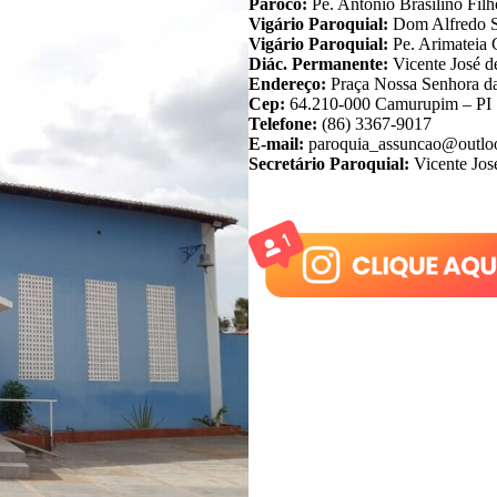
Pároco:
Pe. Antônio Brasilino Filh
Vigário Paroquial:
Dom Alfredo Sc
Vigário Paroquial:
Pe. Arimateia
Diác. Permanente:
Vicente José d
Endereço:
Praça Nossa Senhora da
Cep:
64.210-000 Camurupim – PI
Telefone:
(86) 3367-9017
E-mail:
paroquia_assuncao@outlo
Secretário Paroquial:
Vicente Jos