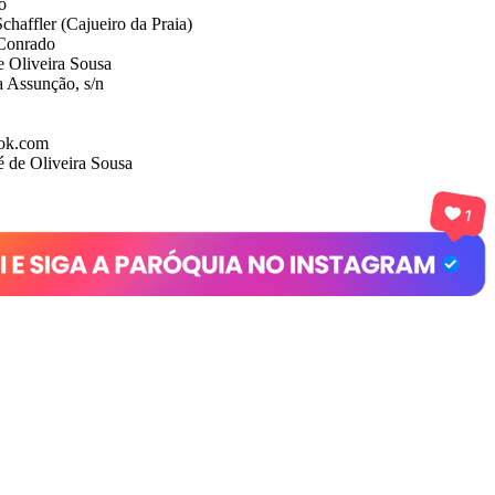
o
haffler (Cajueiro da Praia)
 Conrado
e Oliveira Sousa
 Assunção, s/n
ok.com
é de Oliveira Sousa