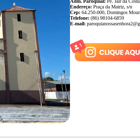
Adm. Paroquial:
Pe. Jair da Costa
Endereço:
Praça da Matriz, s/n
Cep:
64.250-000, Domingos Mourã
Telefone:
(86) 98104-6859
E-mail:
paroquianossasenhora2@g