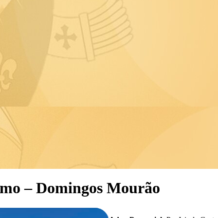
rmo – Domingos Mourão