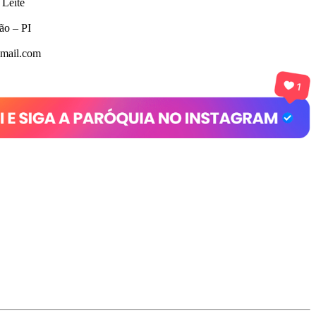
 Leite
o – PI
mail.com