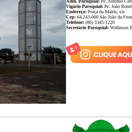
Adm. Paroquial:
Pe. Antonio Carl
Vigário Paroquial:
Pe. João Bonif
Endereço:
Praça da Matriz, s/n
Cep:
64.243-000 São João da Front
Telefone:
(86) 3345-1220
Secretário Paroquial:
Wallinson B