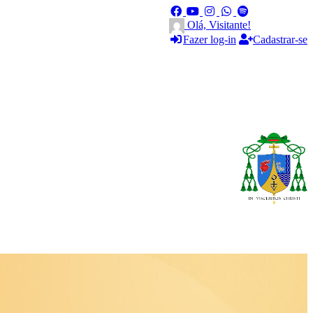
Olá, Visitante!
Fazer log-in
Cadastrar-se