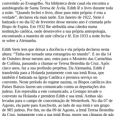
convertido ao Evangelho. Na biblioteca deste casal ela encontra a
autobiografia de Santa Teresa de Ávila. Edith lê o livro durante toda
a noite. “Quando fechei o livro, disse para mim própria: é esta a
verdade”, declarou ela mais tarde. Em Janeiro de 1922, Stein é
batizada e no dia 02 de fevereiro desse mesmo ano é crismada pelo
Bispo de Espira. Em 1932 lhe atribuída uma cátedra numa
instituição católica, onde desenvolve a sua própria antropologia,
encontrando a maneira de unir ciência e fé. Em 1933 a noite fecha-
se sobre a Alemanha.
Edith Stein tem que deixar a docência e ela própria declarou nesta
altura: “Tinha-me tornado uma estrangeira no mundo”. E no dia 14
de Outubro desse mesmo ano, entra para o Mosteiro das Carmelitas
de Colônia, passando a chamar-se Teresa Benedita da Cruz. Após
cinco anos, faz a sua profissão perpétua. Da Alemanha, Edith é
transferida para a Holanda juntamente com sua irmã Rosa, que
também é batizada na Igreja Católica e prestava serviço no
convento. Neste período do regime nazista, os Bispos católicos dos
Países Baixos fazem um comunicado contra as deportações dos
judeus. Em represália a este comunicado, a Gestapo invade o
convento na Holanda e prendem Edith e sua irmã. Ambas são
levadas para o campo de concentração de Westerbork. No dia 07 de
Agosto, ela parte para Auschwitz, ao lado de sua irmã e um grupo
de 985 judeus. Por fim, no dia 09 de Agosto, a Irmã Teresa Benedita
da Cruz, juntamente com a sua irmã Rosa, morre nas câmaras de gás