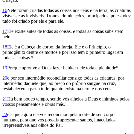
Criação.*
16
Nele foram criadas todas as coisas nos céus e na terra, as criaturas
visíveis e as invisíveis. Tronos, dominações, principados, potestades:
tudo foi criado por ele e para ele.
17
Ele existe antes de todas as coisas, e todas as coisas subsistem
nele.
18
Ele é a Cabeça do corpo, da Igreja. Ele é o Princípio, o
primogênito dentre os mortos e por isso tem o primeiro lugar em
todas as coisas.*
19
Porque aprouve a Deus fazer habitar nele toda a plenitude*
20
e por seu intermédio reconciliar consigo todas as criaturas, por
intermédio daquele que, ao preço do próprio sangue na cruz,
restabeleceu a paz a tudo quanto existe na terra e nos céus.
21
Há bem pouco tempo, sendo vós alheios a Deus e inimigos pelos
vossos pensamentos e obras más,
22
eis que agora ele vos reconciliou pela morte de seu corpo
humano, para que vos possais apresentar santos, imaculados,
irrepreensíveis aos olhos do Pai.