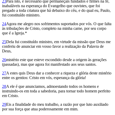
23
Para isto, é necessário que permaneçais fundados e firmes na fé,
inabaláveis na esperança do Evangelho que ouvistes, que foi
pregado a toda criatura que há debaixo do céu, e do qual eu, Paulo,
fui constituído ministro.
24
Agora me alegro nos sofrimentos suportados por vós. O que falta
às tribulações de Cristo, completo na minha carne, por seu corpo
que é a Igreja.*
25
Dela fui constituído ministro, em virtude da missão que Deus me
conferiu de anunciar em vosso favor a realização da Palavra de
Deus,
26
mistério este que esteve escondido desde a origem às gerações
(passadas), mas que agora foi manifestado aos seus santos.
27
A estes quis Deus dar a conhecer a riqueza e glória deste mistério
entre os gentios: Cristo em vós, esperança da glória!
28
A ele é que anunciamos, admoestando todos os homens e
instruindo-os em toda a sabedoria, para tornar todo homem perfeito
em Cristo.
29
Eis a finalidade do meu trabalho, a razão por que luto auxiliado
por sua força que atua poderosamente em mim.