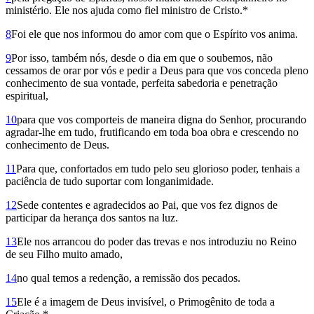
ministério. Ele nos ajuda como fiel ministro de Cristo.*
8
Foi ele que nos informou do amor com que o Espírito vos anima.
9
Por isso, também nós, desde o dia em que o soubemos, não
cessamos de orar por vós e pedir a Deus para que vos conceda pleno
conhe­cimento de sua vontade, perfeita sabedoria e penetração
espiritual,
10
para que vos comporteis de maneira digna do Senhor, procurando
agradar-lhe em tudo, frutificando em toda boa obra e crescendo no
conhecimento de Deus.
11
Para que, confortados em tudo pelo seu glorioso poder, tenhais a
paciência de tudo suportar com longanimidade.
12
Sede contentes e agradecidos ao Pai, que vos fez dignos de
participar da herança dos santos na luz.
13
Ele nos arrancou do poder das trevas e nos introduziu no Reino
de seu Filho muito amado,
14
no qual temos a redenção, a remissão dos pecados.
15
Ele é a imagem de Deus invisível, o Primogênito de toda a