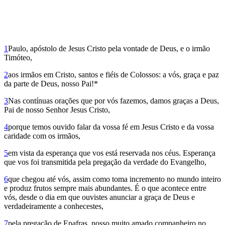
1
Paulo, apóstolo de Jesus Cristo pela vontade de Deus, e o irmão
Timóteo,
2
aos irmãos em Cristo, santos e fiéis de Colossos: a vós, graça e paz
da parte de Deus, nosso Pai!*
3
Nas contínuas orações que por vós fazemos, damos graças a Deus,
Pai de nosso Senhor Jesus Cristo,
4
porque temos ouvido falar da vossa fé em Jesus Cristo e da vossa
caridade com os irmãos,
5
em vista da esperança que vos está reservada nos céus. Esperança
que vos foi trans­mitida pela pregação da verdade do Evangelho,
6
que chegou até vós, assim como toma incremento no mundo inteiro
e produz frutos sempre mais abundantes. É o que acontece entre
vós, desde o dia em que ouvistes anunciar a graça de Deus e
verdadeiramente a conhecestes,
7
pela pregação de Epafras, nosso muito amado companheiro no