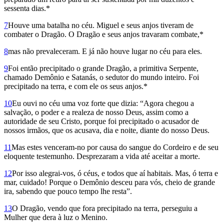
sessenta dias.*
7
Houve uma batalha no céu. Miguel e seus anjos tiveram de
combater o Dragão. O Dragão e seus anjos travaram combate,*
8
mas não prevaleceram. E já não houve lugar no céu para eles.
9
Foi então precipitado o grande Dragão, a primitiva Serpente,
chamado Demônio e Satanás, o sedutor do mundo inteiro. Foi
precipitado na terra, e com ele os seus anjos.*
10
Eu ouvi no céu uma voz forte que dizia: “Agora chegou a
salvação, o poder e a realeza de nosso Deus, assim como a
autoridade de seu Cristo, porque foi precipitado o acusador de
nossos irmãos, que os acusava, dia e noite, diante do nosso Deus.
11
Mas estes venceram-no por causa do sangue do Cordeiro e de seu
eloquente testemunho. Desprezaram a vida até aceitar a morte.
12
Por isso alegrai-vos, ó céus, e todos que aí habitais. Mas, ó terra e
mar, cuidado! Porque o Demônio desceu para vós, cheio de grande
ira, sabendo que pouco tempo lhe resta”.
13
O Dragão, vendo que fora precipitado na terra, perseguiu a
Mulher que dera à luz o Menino.