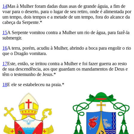
14
Mas à Mulher foram dadas duas asas de grande águia, a fim de
voar para o deserto, para o lugar de seu retiro, onde é alimentada por
um tempo, dois tempos e a metade de um tempo, fora do alcance da
cabeça da Serpente.*
15
A Serpente vomitou contra a Mulher um rio de água, para fazê-la
submergir.
16
A terra, porém, acudiu à Mulher, abrindo a boca para engolir o rio
que o Dragão vomitara.
17
Este, então, se irritou contra a Mulher e foi fazer guerra ao resto
de sua descendência, aos que guardam os mandamentos de Deus e
têm o testemunho de Jesus.*
18
E ele se estabeleceu na praia.*