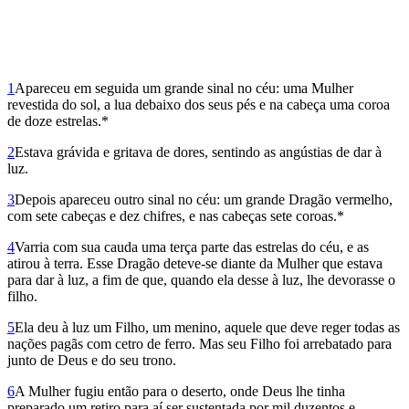
1
Apareceu em seguida um grande sinal no céu: uma Mulher
revestida do sol, a lua debaixo dos seus pés e na cabeça uma coroa
de doze estrelas.*
2
Estava grávida e gritava de dores, sentindo as angústias de dar à
luz.
3
Depois apareceu outro sinal no céu: um grande Dragão vermelho,
com sete cabeças e dez chifres, e nas cabeças sete coroas.*
4
Varria com sua cauda uma terça parte das estrelas do céu, e as
atirou à terra. Esse Dragão deteve-se diante da Mulher que estava
para dar à luz, a fim de que, quando ela desse à luz, lhe devorasse o
filho.
5
Ela deu à luz um Filho, um menino, aquele que deve reger todas as
nações pagãs com cetro de ferro. Mas seu Filho foi arrebatado para
junto de Deus e do seu trono.
6
A Mulher fugiu então para o deserto, onde Deus lhe tinha
preparado um retiro para aí ser sustentada por mil duzentos e