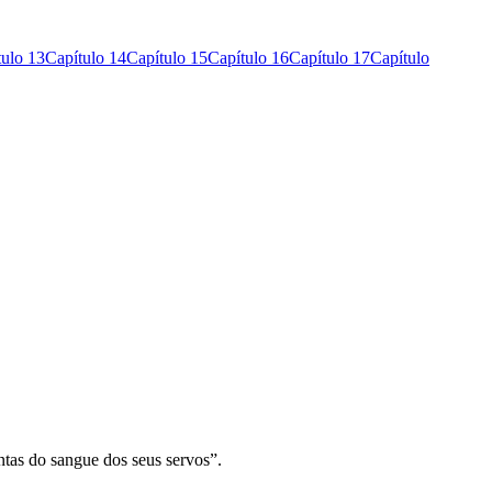
tulo 13
Capítulo 14
Capítulo 15
Capítulo 16
Capítulo 17
Capítulo
ontas do sangue dos seus servos”.