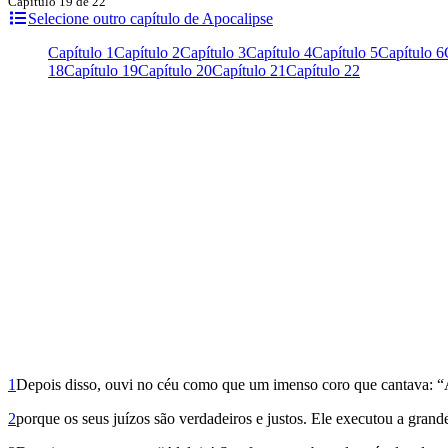
Capítulo 19 de 22
Selecione outro capítulo de Apocalipse
Capítulo 1
Capítulo 2
Capítulo 3
Capítulo 4
Capítulo 5
Capítulo 6
18
Capítulo 19
Capítulo 20
Capítulo 21
Capítulo 22
1
Depois disso, ouvi no céu como que um imenso coro que cantava: “Al
2
porque os seus juízos são verdadeiros e justos. Ele executou a grande