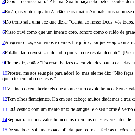
3
Depois recomeçaram: “Aleluia! Sua fumaça sobe pelos séculos dos s
4
Então, os vinte e quatro Anciãos e os quatro Animais prostraram-se
5
Do trono saiu uma voz que dizia: “Cantai ao nosso Deus, vós todos,
6
Nisso ouvi como que um imenso coro, sonoro como o ruído de grande
7
Alegremo-nos, exultemos e demos-lhe glória, porque se aproximam a
8
Foi-lhe dado revestir-se de linho puríssimo e resplandecente”. (Pois 
9
Ele me diz, então: “Escreve: Felizes os convidados para a ceia das 
10
Prostrei-me aos seus pés para adorá-lo, mas ele me diz: “Não faças
que o tes­temunho de Jesus.*
11
Vi ainda o céu aberto: eis que aparece um cavalo branco. Seu cavale
12
Tem olhos flamejantes. Há em sua cabeça muitos diademas e traz e
13
Está vestido com um manto tinto de sangue, e o seu nome é Verbo
14
Seguiam-no em cavalos brancos os exércitos celestes, vestidos de l
15
De sua boca sai uma espada afiada, para com ela ferir as nações pa