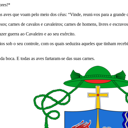
ores!*
 as aves que voam pelo meio dos céus: “Vinde, reuni-vos para a grande 
sos; carnes de cavalos e ca­valeiros; carnes de homens, livres e escravo
azer guerra ao Cavaleiro e ao seu exército.
ígios sob o seu controle, com os quais seduzira aqueles que tinham receb
a boca. E todas as aves fartaram-se das suas carnes.