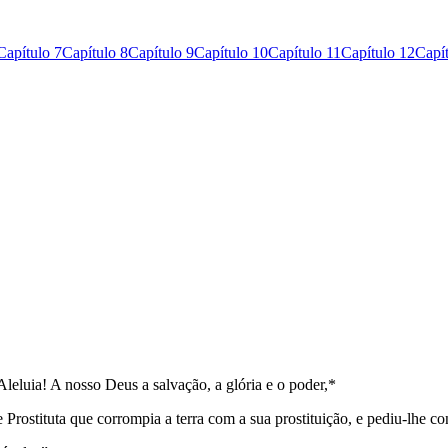
Capítulo 7
Capítulo 8
Capítulo 9
Capítulo 10
Capítulo 11
Capítulo 12
Capí
eluia! A nosso Deus a salvação, a glória e o poder,*
 Prostituta que corrompia a terra com a sua prostituição, e pediu-lhe c