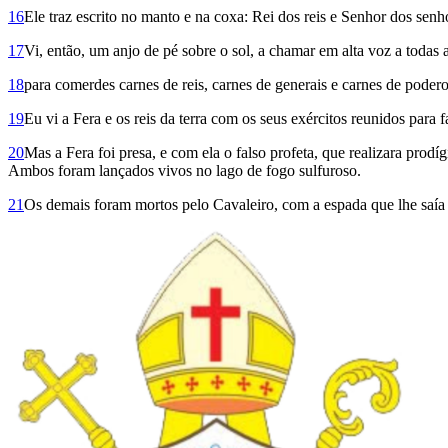
16
Ele traz escrito no manto e na coxa: Rei dos reis e Senhor dos senh
17
Vi, então, um anjo de pé sobre o sol, a chamar em alta voz a todas
18
para comer­des carnes de reis, carnes de generais e carnes de podero
19
Eu vi a Fera e os reis da terra com os seus exércitos reunidos para f
20
Mas a Fera foi presa, e com ela o falso profeta, que realizara prod
Ambos foram lançados vivos no lago de fogo sulfuroso.
21
Os demais foram mortos pelo Cavaleiro, com a espada que lhe saía d