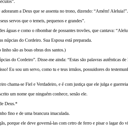
éculos”.
 e adoraram a Deus que se assenta no trono, dizendo: “Amém! Aleluia!”.
 seus servos que o temeis, pequenos e grandes”.
s águas e como o ribombar de possantes trovões, que cantava: “Alelu
s núpcias do Cordeiro. Sua Esposa está preparada.
o linho são as boas obras dos santos.)
núpcias do Cordeiro”. Disse-me ainda: “Estas são palavras autênticas de
 isso! Eu sou um servo, como tu e teus irmãos, possuidores do tes­temun
iro chama-se Fiel e Verdadeiro, e é com justiça que ele julga e guerreia
scrito um nome que ninguém co­nhece, senão ele.
 de Deus.*
inho fino e de uma brancura imaculada.
gãs, porque ele deve governá-las com cetro de ferro e pisar o lagar do