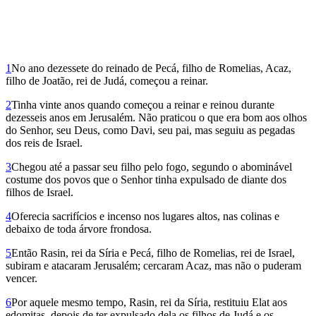
1
No ano dezessete do reinado de Pecá, filho de Romelias, Acaz,
filho de Joatão, rei de Judá, começou a reinar.
2
Tinha vinte anos quando começou a reinar e reinou durante
dezesseis anos em Jerusalém. Não praticou o que era bom aos olhos
do Senhor, seu Deus, como Davi, seu pai, mas seguiu as pegadas
dos reis de Israel.
3
Chegou até a passar seu filho pelo fogo, segundo o abominável
costume dos povos que o Senhor tinha expulsado de diante dos
filhos de Israel.
4
Oferecia sacrifícios e incenso nos lugares altos, nas colinas e
debaixo de toda árvore frondosa.
5
Então Rasin, rei da Síria e Pecá, filho de Romelias, rei de Israel,
subiram e atacaram Jerusalém; cercaram Acaz, mas não o puderam
vencer.
6
Por aquele mesmo tempo, Rasin, rei da Síria, restituiu Elat aos
edomitas, depois de ter expulsado dela os filhos de Judá e os