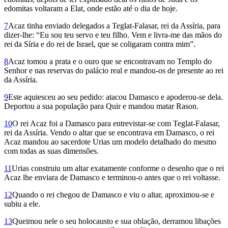
edomitas voltaram a Elat, onde estão até o dia de hoje.
7
Acaz tinha enviado delegados a Teglat-Falasar, rei da Assíria, para
dizer-lhe: “Eu sou teu servo e teu filho. Vem e livra-me das mãos do
rei da Síria e do rei de Israel, que se coligaram contra mim”.
8
Acaz tomou a prata e o ouro que se encontravam no Templo do
Senhor e nas reservas do palácio real e mandou-os de presente ao rei
da Assíria.
9
Este aquiesceu ao seu pedido: atacou Damasco e apoderou-se dela.
Deportou a sua população para Quir e mandou matar Rason.
10
O rei Acaz foi a Damasco para entrevistar-se com Teglat-Falasar,
rei da Assíria. Vendo o altar que se encontrava em Damasco, o rei
Acaz mandou ao sacerdote Urias um modelo detalhado do mesmo
com todas as suas dimensões.
11
Urias construiu um altar exatamente conforme o desenho que o rei
Acaz lhe enviara de Damasco e terminou-o antes que o rei voltasse.
12
Quando o rei chegou de Damasco e viu o altar, aproximou-se e
subiu a ele.
13
Queimou nele o seu holocausto e sua oblação, derramou libações