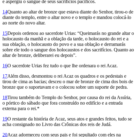
e aspergiu o sangue de seus sacrifícios pacíficos.
14
Quanto ao altar de bronze que estava diante do Senhor, tirou-o de
diante do templo, entre o altar novo e o templo e mandou colocá-lo
ao norte do novo altar.
15
Depois ordenou ao sacerdote Urias: “Queimarás no grande altar o
holocausto da manhã e a oblação da tarde, o holocausto do rei e a
sua oblação, o holocausto do povo e a sua oblação e derramarás
sobre ele todo o sangue dos holocaustos e dos sacrifícios. Quanto ao
altar de bronze, deliberarei eu depois”.
16
O sacerdote Urias fez tudo o que lhe ordenara o rei Acaz.
17
Além disso, desmontou o rei Acaz os quadros e os pedestais e
tirou de cima as bacias; desceu o mar de bronze de cima dos bois de
bronze que o suportavam e o colocou sobre um suporte de pedra.
18
Tirou também do Templo do Senhor, por causa do rei da Assíria,
o pórtico do sábado que fora construído no edifício e a entrada
externa para o rei.*
19
O restante da história de Acaz, seus atos e grandes feitos, tudo se
acha consignado no Livro das Crônicas dos reis de Judá.
20
Acaz adormeceu com seus pais e foi sepultado com eles na