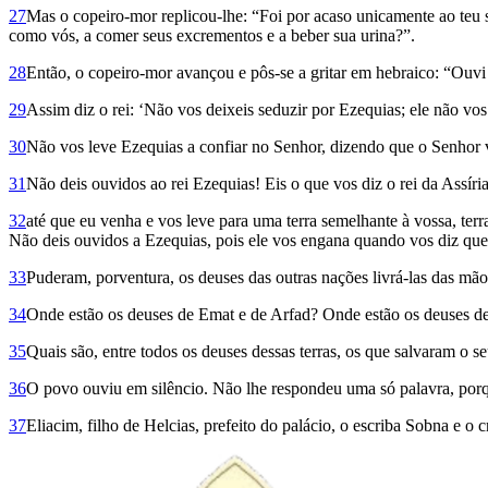
27
Mas o copeiro-mor replicou-lhe: “Foi por acaso unicamente ao teu s
como vós, a comer seus excrementos e a beber sua urina?”.
28
Então, o copeiro-mor avançou e pôs-se a gritar em hebraico: “Ouvi o
29
Assim diz o rei: ‘Não vos deixeis seduzir por Ezequias; ele não vo
30
Não vos leve Ezequias a confiar no Senhor, dizendo que o Senhor vo
31
Não deis ouvidos ao rei Ezequias! Eis o que vos diz o rei da Assír
32
até que eu venha e vos leve para uma terra semelhante à vossa, terra
Não deis ouvidos a Ezequias, pois ele vos engana quando vos diz que
33
Puderam, porventura, os deuses das outras nações livrá-las das mãos
34
Onde estão os deuses de Emat e de Arfad? Onde estão os deuses d
35
Quais são, entre todos os deuses dessas terras, os que salvaram o 
36
O povo ouviu em silêncio. Não lhe respondeu uma só palavra, porq
37
Eliacim, filho de Helcias, prefeito do palácio, o escriba Sobna e o 