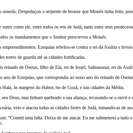
au asserás. Despedaçou a serpente de bronze que Moisés tinha feito, por
outro como ele, entre todos os reis de Judá, tanto entre seus predecess
todos os mandamentos que o Senhor prescreveu a Moi­sés.
s empreendimentos. Ezequias rebelou-se contra o rei da Assíria e livrou
es torres de guarda até as cidades fortifi­cadas.
reinado de Oseias, filho de Ela, rei de Israel, Salmanasar, rei da Assíri
to ano de Ezequias, que correspondia ao nono ano do reinado de Oseias, 
s em Hala, às margens do Habor, rio de Gozã, e nas cidades da Média.
 seu Deus, mas tinham quebrado a sua aliança, recusando-se a ouvir e 
síria, veio e atacou todas as cidades fortes de Judá, tomando-as de ass
uis: “Cometi uma falta. Deixa de me atacar. Eu me submeterei a tudo o 
o.