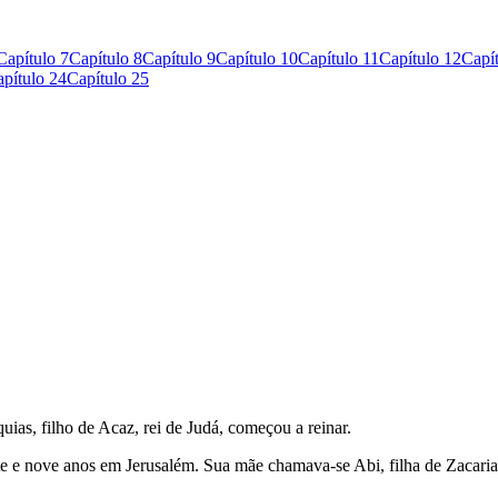
Capítulo 7
Capítulo 8
Capítulo 9
Capítulo 10
Capítulo 11
Capítulo 12
Capí
pítulo 24
Capítulo 25
quias, filho de Acaz, rei de Judá, começou a reinar.
nte e nove anos em Jerusalém. Sua mãe chamava-se Abi, filha de Zacaria