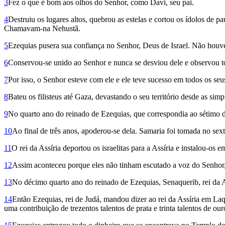
3
Fez o que é bom aos olhos do Senhor, como Davi, seu pai.
4
Destruiu os lugares altos, quebrou as estelas e cortou os ídolos de p
Chamavam-na Nehustã.
5
Ezequias pusera sua confiança no Senhor, Deus de Israel. Não houve 
6
Conservou-se unido ao Senhor e nunca se desviou dele e observou 
7
Por isso, o Senhor esteve com ele e ele teve sucesso em todos os seu
8
Bateu os filisteus até Gaza, devastando o seu território desde as simpl
9
No quarto ano do reinado de Eze­quias, que correspondia ao sétimo do 
10
Ao final de três anos, apoderou-se dela. Samaria foi tomada no sex
11
O rei da Assíria deportou os israelitas para a Assíria e instalou-o
12
Assim aconteceu porque eles não tinham escutado a voz do Senhor,
13
No décimo quarto ano do reinado de Ezequias, Senaquerib, rei da As
14
Então Ezequias, rei de Judá, mandou dizer ao rei da Assíria em Laq
uma contribuição de trezentos talentos de prata e trinta talentos de our