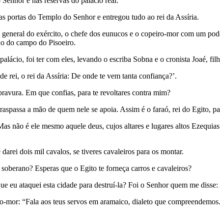
Senhor e nas reservas do palácio real.
s portas do Templo do Senhor e entregou tudo ao rei da Assíria.
o general do exército, o chefe dos eunucos e o copeiro-mor com um pode
ho do campo do Pisoeiro.
palácio, foi ter com eles, levando o escriba Sobna e o cronista Joaé, fil
de rei, o rei da Assíria: De onde te vem tanta confiança?’.
bravura. Em que confias, para te revoltares contra mim?
 traspassa a mão de quem nele se apoia. Assim é o faraó, rei do Egito, p
as não é ele mesmo aquele deus, cujos altares e lugares altos Ezequias
darei dois mil cavalos, se tiveres cavaleiros para os montar.
soberano? Esperas que o Egito te forneça carros e cavaleiros?
eu ataquei esta cidade para destruí-la? Foi o Senhor quem me disse: At
iro-mor: “Fala aos teus servos em aramaico, dialeto que compreendemos.