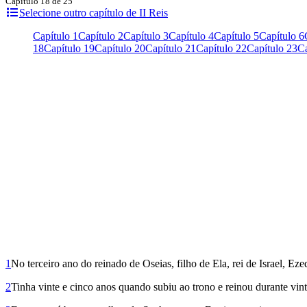
Capítulo 18 de 25
Selecione outro capítulo de II Reis
Capítulo 1
Capítulo 2
Capítulo 3
Capítulo 4
Capítulo 5
Capítulo 6
18
Capítulo 19
Capítulo 20
Capítulo 21
Capítulo 22
Capítulo 23
Ca
1
No terceiro ano do reinado de Oseias, filho de Ela, rei de Israel, Eze
2
Tinha vinte e cinco anos quando subiu ao trono e reinou durante vi