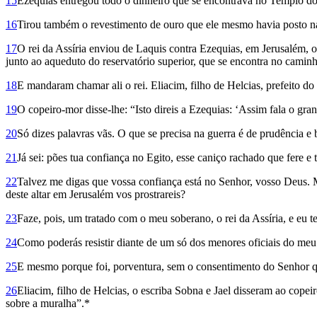
15
Ezequias entregou todo o dinheiro que se encontrava no Templo do 
16
Tirou também o revestimento de ouro que ele mesmo havia posto na
17
O rei da Assíria enviou de Laquis contra Ezequias, em Jerusalém, 
junto ao aqueduto do reservatório superior, que se encontra no camin
18
E mandaram chamar ali o rei. Eliacim, filho de Helcias, prefeito do 
19
O copeiro-mor disse-lhe: “Isto direis a Ezequias: ‘Assim fala o gran
20
Só dizes palavras vãs. O que se precisa na guerra é de prudência e 
21
Já sei: pões tua confiança no Egito, esse caniço rachado que fere e
22
Talvez me digas que vossa confiança está no Senhor, vosso Deus. M
deste altar em Jerusalém vos prostrareis?
23
Faze, pois, um tratado com o meu soberano, o rei da Assíria, e eu te 
24
Como poderás resistir diante de um só dos menores oficiais do meu 
25
E mesmo porque foi, porventura, sem o consentimento do Senhor que 
26
Eliacim, filho de Helcias, o escriba Sobna e Jael disseram ao cope
sobre a muralha”.*