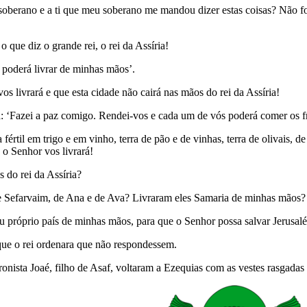
oberano e a ti que meu soberano me mandou dizer estas coisas? Não foi 
 que diz o grande rei, o rei da Assíria!
s poderá livrar de minhas mãos’.
s livrará e que esta cidade não cairá nas mãos do rei da Assíria!
ia: ‘Fazei a paz comigo. Rendei-vos e cada um de vós poderá comer os fr
 fértil em trigo e em vinho, terra de pão e de vinhas, terra de olivais, 
 o Senhor vos livrará!
 do rei da Assíria?
e Sefarvaim, de Ana e de Ava? Livraram eles Samaria de minhas mãos?
seu próprio país de minhas mãos, para que o Senhor possa salvar Jerusal
ue o rei ordenara que não respondessem.
cronista Joaé, filho de Asaf, voltaram a Ezequias com as vestes rasgadas