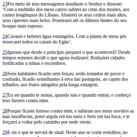
23
Por meio de teus mensageiros insultaste o Senhor e disseste:
‘Com a multidão dos meus carros subirei ao cimo dos montes, aos
cumes longínquos do Líbano. Abaterei os seus cedros mais altos,
seus ciprestes mais belos. Penetrarei até os últimos limites do seu
bosque mais espesso.
24
Cavarei e beberei água estrangeira. Com a planta de meus pés
ressecarei todos os canais do Egito’.
25
Ignoras que desde o princípio preparei o que acontecerá? Desde
tempos remotos decidi o que agora realizarei: Reduzirei cidades
fortificadas a ruínas e escombros.
26
Seus habitantes ficarão sem forças; serão tomados de pavor e
confusão, ficarão semelhantes à erva das pastagens, ao capim dos
telhados, aos frutos atingidos pela longa estiagem.
27
Eu sei quando te sentas, quando sais e quando entras; e conheço
teus furores contra mim.
28
Porque ficaste furioso contra mim, e subiram aos meus ouvidos as
tuas insolências, porei argola em teu nariz e freio em tua boca, e te
forçarei a voltar pelo caminho por onde vieste.
29
E eis o que te servirá de sinal: Neste ano se come restolhos; no