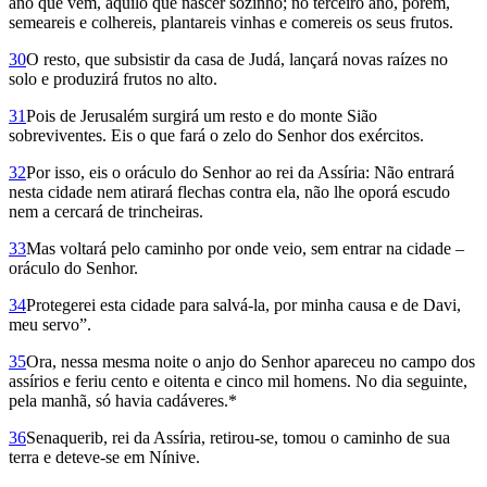
ano que vem, aquilo que nascer sozinho; no terceiro ano, porém,
semeareis e colhereis, plantareis vinhas e comereis os seus frutos.
30
O resto, que subsistir da casa de Judá, lançará novas raízes no
solo e produzirá frutos no alto.
31
Pois de Jerusalém surgirá um resto e do monte Sião
sobreviventes. Eis o que fará o zelo do Senhor dos exércitos.
32
Por isso, eis o oráculo do Senhor ao rei da Assíria: Não entrará
nesta cidade nem atirará flechas contra ela, não lhe oporá escudo
nem a cercará de trincheiras.
33
Mas voltará pelo caminho por onde veio, sem entrar na cidade –
oráculo do Senhor.
34
Protegerei esta cidade para salvá-la, por minha causa e de Davi,
meu servo”.
35
Ora, nessa mesma noite o anjo do Senhor apareceu no campo dos
assírios e feriu cento e oitenta e cinco mil homens. No dia seguinte,
pela manhã, só havia cadáveres.*
36
Senaquerib, rei da Assíria, retirou-se, tomou o caminho de sua
terra e deteve-se em Nínive.