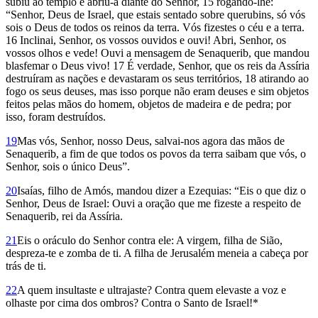
subiu ao templo e abriu-a diante do Senhor, 15 rogando-lhe:
“Senhor, Deus de Israel, que estais sentado sobre querubins, só vós
sois o Deus de todos os reinos da terra. Vós fizestes o céu e a terra.
16 Inclinai, Senhor, os vossos ouvidos e ouvi! Abri, Senhor, os
vossos olhos e vede! Ouvi a mensagem de Senaquerib, que mandou
blasfemar o Deus vivo! 17 É verdade, Senhor, que os reis da Assíria
destruíram as nações e devastaram os seus territórios, 18 atirando ao
fogo os seus deuses, mas isso porque não eram deuses e sim objetos
feitos pelas mãos do homem, objetos de madeira e de pedra; por
isso, foram destruídos.
19
Mas vós, Senhor, nosso Deus, salvai-nos agora das mãos de
Senaquerib, a fim de que todos os povos da terra saibam que vós, o
Senhor, sois o único Deus”.
20
Isaías, filho de Amós, mandou dizer a Ezequias: “Eis o que diz o
Senhor, Deus de Israel: Ouvi a oração que me fizeste a respeito de
Senaquerib, rei da Assíria.
21
Eis o oráculo do Senhor contra ele: A virgem, filha de Sião,
despreza-te e zomba de ti. A filha de Jerusalém meneia a cabeça por
trás de ti.
22
A quem insultaste e ultrajaste? Contra quem elevaste a voz e
olhaste por cima dos ombros? Contra o Santo de Israel!*