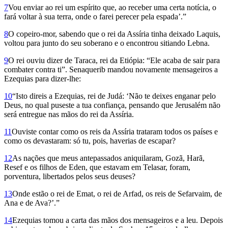
7
Vou enviar ao rei um espírito que, ao receber uma certa notícia, o
fará voltar à sua terra, onde o farei perecer pela espada’.”
8
O copeiro-mor, sabendo que o rei da Assíria tinha deixado Laquis,
voltou para junto do seu soberano e o encontrou sitiando Lebna.
9
O rei ouviu dizer de Taraca, rei da Etiópia: “Ele acaba de sair para
combater contra ti”. Senaquerib mandou novamente mensageiros a
Ezequias para dizer-lhe:
10
“Isto direis a Ezequias, rei de Judá: ‘Não te deixes enganar pelo
Deus, no qual puseste a tua confiança, pensando que Jerusalém não
será entregue nas mãos do rei da Assíria.
11
Ouviste contar como os reis da Assíria trataram todos os países e
como os devastaram: só tu, pois, haverias de escapar?
12
As nações que meus antepassados aniquilaram, Gozã, Harã,
Resef e os filhos de Eden, que estavam em Telasar, foram,
porventura, libertados pelos seus deuses?
13
Onde estão o rei de Emat, o rei de Arfad, os reis de Sefarvaim, de
Ana e de Ava?’.”
14
Ezequias tomou a carta das mãos dos mensageiros e a leu. Depois