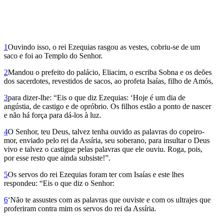
1
Ouvindo isso, o rei Ezequias rasgou as vestes, cobriu-se de um
saco e foi ao Templo do Senhor.
2
Mandou o prefeito do palácio, Eliacim, o escriba Sobna e os deões
dos sacerdotes, revestidos de sacos, ao profeta Isaías, filho de Amós,
3
para dizer-lhe: “Eis o que diz Ezequias: ‘Hoje é um dia de
angústia, de castigo e de opróbrio. Os filhos estão a ponto de nascer
e não há força para dá-los à luz.
4
O Senhor, teu Deus, talvez tenha ouvido as palavras do copeiro-
mor, enviado pelo rei da Assíria, seu soberano, para insultar o Deus
vivo e talvez o castigue pelas palavras que ele ouviu. Roga, pois,
por esse resto que ainda subsiste!”.
5
Os servos do rei Ezequias foram ter com Isaías e este lhes
respondeu: “Eis o que diz o Senhor:
6
‘Não te assustes com as palavras que ouviste e com os ultrajes que
proferiram contra mim os servos do rei da Assíria.