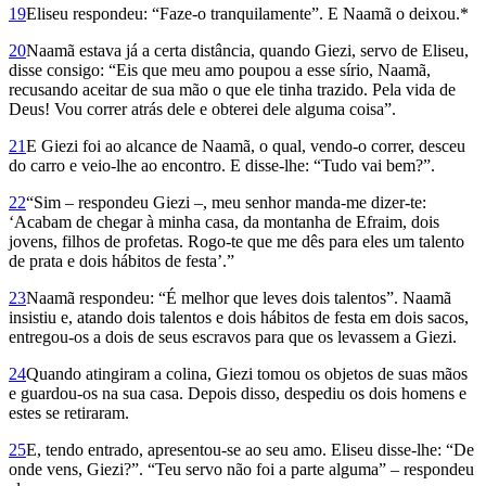
19
Eliseu respondeu: “Faze-o tranquilamente”. E Naamã o deixou.*
20
Naamã estava já a certa distância, quando Giezi, servo de Eliseu,
disse consigo: “Eis que meu amo poupou a esse sírio, Naamã,
recusando aceitar de sua mão o que ele tinha trazido. Pela vida de
Deus! Vou correr atrás dele e obterei dele alguma coisa”.
21
E Giezi foi ao alcance de Naamã, o qual, vendo-o correr, desceu
do carro e veio-lhe ao encontro. E disse-lhe: “Tudo vai bem?”.
22
“Sim – respondeu Giezi –, meu senhor manda-me dizer-te:
‘Acabam de chegar à minha casa, da montanha de Efraim, dois
jovens, filhos de profetas. Rogo-te que me dês para eles um talento
de prata e dois hábitos de festa’.”
23
Naamã respondeu: “É melhor que leves dois talentos”. Naamã
insistiu e, atando dois talentos e dois hábitos de festa em dois sacos,
entregou-os a dois de seus escravos para que os levassem a Giezi.
24
Quando atingiram a colina, Giezi tomou os objetos de suas mãos
e guardou-os na sua casa. Depois disso, despediu os dois homens e
estes se retiraram.
25
E, tendo entrado, apresentou-se ao seu amo. Eliseu disse-lhe: “De
onde vens, Giezi?”. “Teu servo não foi a parte alguma” – respondeu