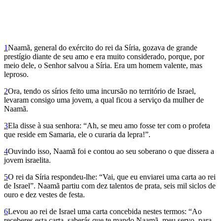
1
Naamã, general do exército do rei da Síria, gozava de grande
prestígio diante de seu amo e era muito considerado, porque, por
meio dele, o Senhor salvou a Síria. Era um homem valente, mas
leproso.
2
Ora, tendo os sírios feito uma incursão no território de Israel,
levaram consigo uma jovem, a qual ficou a serviço da mulher de
Naamã.
3
Ela disse à sua senhora: “Ah, se meu amo fosse ter com o profeta
que reside em Samaria, ele o curaria da lepra!”.
4
Ouvindo isso, Naamã foi e contou ao seu soberano o que dissera a
jovem israelita.
5
O rei da Síria respondeu-lhe: “Vai, que eu enviarei uma carta ao rei
de Israel”. Naamã partiu com dez talentos de prata, seis mil siclos de
ouro e dez vestes de festa.
6
Levou ao rei de Israel uma carta concebida nestes termos: “Ao
receberes esta carta, saberás que te mando Naamã, meu servo, para