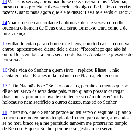
13
Mas seus servos, aproximando-se dele, disseram-lhe: “Meu pai,
mesmo que o profeta te tivesse ordenado algo difícil, não o deverias
fazer? Quanto mais agora que ele te disse: ‘Lava-te e serás curado’.”
14
Naamã desceu ao Jordão e banhou-se ali sete vezes, como lhe
ordenara o homem de Deus e sua carne tornou-se tenra como a de
uma criança.
15
Voltando então para o homem de Deus, com toda a sua comitiva,
entrou, apresentou-se diante dele e disse: “Reconheço que não há
outro Deus em toda a terra, senão o de Israel. Aceita este presente do
teu servo”.
16
“Pela vida do Senhor a quem sirvo – replicou Eliseu –, não
aceitarei nada.” E, apesar da instância de Naamã, ele recusou.
17
Então Naamã disse: “Se não o aceitas, permite ao menos que se
dê ao teu servo da terra deste país, tanto quanto possam carregar
duas mulas, porque doravante este teu servo não oferecerá mais
holocausto nem sacrifício a outros deuses, mas só ao Senhor.
18
Entretanto, que o Senhor perdoe ao teu servo o seguinte: Quando
o meu soberano entrar no templo de Remon para adorar, apoiando-
se no meu braço seja-me permitido também me prostrar no templo
de Remon. E que o Senhor perdoe esse gesto ao teu servo”.