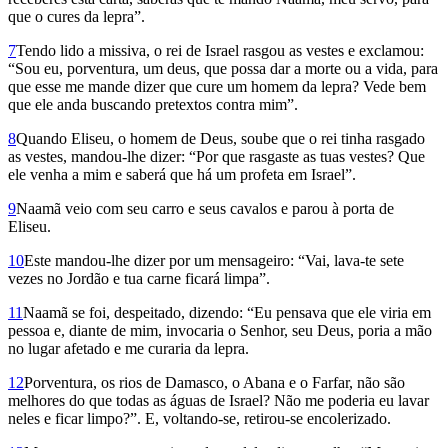
que o cures da lepra”.
7
Tendo lido a missiva, o rei de Israel rasgou as vestes e exclamou:
“Sou eu, porventura, um deus, que possa dar a morte ou a vida, para
que esse me mande dizer que cure um homem da lepra? Vede bem
que ele anda buscando pretextos contra mim”.
8
Quando Eliseu, o homem de Deus, soube que o rei tinha rasgado
as vestes, mandou-lhe dizer: “Por que rasgaste as tuas vestes? Que
ele venha a mim e saberá que há um profeta em Israel”.
9
Naamã veio com seu carro e seus cavalos e parou à porta de
Eliseu.
10
Este mandou-lhe dizer por um mensageiro: “Vai, lava-te sete
vezes no Jordão e tua carne ficará limpa”.
11
Naamã se foi, despeitado, dizendo: “Eu pensava que ele viria em
pessoa e, diante de mim, invocaria o Senhor, seu Deus, poria a mão
no lugar afetado e me curaria da lepra.
12
Porventura, os rios de Damasco, o Abana e o Farfar, não são
melhores do que todas as águas de Israel? Não me poderia eu lavar
neles e ficar limpo?”. E, voltando-se, retirou-se encolerizado.