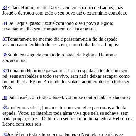
33
Então, Horam, rei de Gazer, veio em socorro de Laquis, mas
Josué o derrotou com todo o seu povo até o extermínio completo.
34
De Laquis, passou Josué com todo o seu povo a Eglon;
levantaram ali o seu acampamento e atacaram-na.
35
Tomaram-na no mesmo dia e passaram-na a fio da espada,
votando ao interdito todo ser vivo, como tinha feito a Laquis.
36
Subiu em seguida com todo o Israel de Eglon a Hebron e
atacaram-na.
37
Tomaram He­bron e passaram a fio da espada a cidade com seu
rei, seus arrabaldes e todo ser vivo, sem nada deixar escapar, como
tinham feito a Eglon. A cidade foi votada ao interdito com todo ser
vivo.
38
Dali Josué, com todo o Israel, voltou-se contra Dabir e atacou-a;
39
apoderou-se dela, juntamente com seu rei, e passou-os a fio da
espada. Votou ao interdito toda alma viva que nela se achava, sem
nada poupar, e fez a Dabir e ao seu rei como tinha feito a He­bron e a
Lebna com seus reis.
40
Josué feriu toda a terra: a montanha, o Negueb, a planície, as