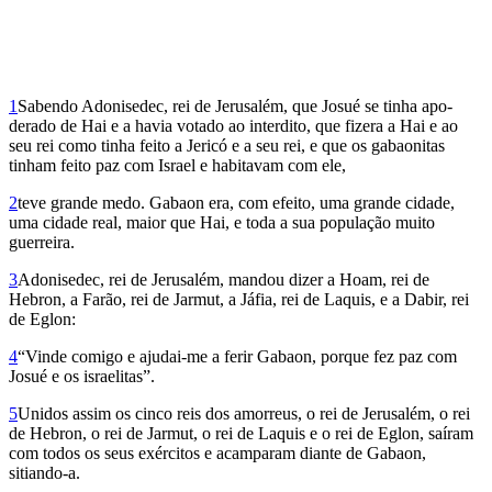
1
Sabendo Adonisedec, rei de Jerusalém, que Josué se tinha apo­
derado de Hai e a havia votado ao interdito, que fizera a Hai e ao
seu rei como tinha feito a Jericó e a seu rei, e que os gabaonitas
tinham feito paz com Israel e habitavam com ele,
2
teve grande medo. Gabaon era, com efeito, uma grande cidade,
uma cidade real, maior que Hai, e toda a sua população muito
guerreira.
3
Ado­nisedec, rei de Jerusalém, mandou dizer a Hoam, rei de
Hebron, a Farão, rei de Jarmut, a Jáfia, rei de Laquis, e a Dabir, rei
de Eglon:
4
“Vinde comigo e ajudai-me a ferir Gabaon, porque fez paz com
Josué e os israelitas”.
5
Unidos assim os cinco reis dos amorreus, o rei de Jerusalém, o rei
de Hebron, o rei de Jarmut, o rei de Laquis e o rei de Eglon, saíram
com todos os seus exércitos e acamparam diante de Gabaon,
sitiando-a.