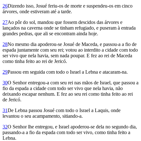
26
Dizendo isso, Josué feriu-os de morte e suspendeu-os em cinco
árvores, onde estiveram até a tarde.
27
Ao pôr do sol, mandou que fossem descidos das árvores e
lançados na caverna onde se tinham refugiado, e puseram à entrada
grandes pedras, que ali se encontram ainda hoje.
28
No mesmo dia apoderou-se Josué de Maceda, e passou-a a fio de
espada juntamente com seu rei; votou ao interdito a cidade com todo
ser vivo que nela havia, sem nada poupar. E fez ao rei de Maceda
como tinha feito ao rei de Jericó.
29
Passou em seguida com todo o Israel a Lebna e atacaram-na.
30
O Senhor entregou-a com seu rei nas mãos de Israel, que passou a
fio da espada a cidade com todo ser vivo que nela havia, não
deixando escapar nenhum. E fez ao seu rei como tinha feito ao rei
de Jericó.
31
De Lebna passou Josué com todo o Israel a Laquis, onde
levantou o seu acampamento, sitian­do-a.
32
O Senhor lhe entregou, e Israel apoderou-se dela no segundo dia,
passando-a a fio da espada com todo ser vivo, como tinha feito a
Lebna.