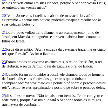
não os deixeis entrar em suas cidades, porque o Senhor, vosso Deus,
os entregou em vossas mãos”.
20
Tendo Josué e os israelitas acabado de massa­crá-los, até o
extermínio – apenas uns pou­cos puderam escapar e recolher-se às
suas cidades fortes –,
21
todo o povo voltou tranquilamente ao acampamento, junto de
Josué, em Maceda, e ninguém se atreveu a abrir a boca contra os
filhos de Israel.
22
Josué disse então: “Abri a entrada da caverna e trazei-me os cinco
reis que lá estão”. Assim o fizeram.
23
Foram tirados da caverna os cinco reis, o rei de Jerusalém, o rei
de Hebron, o rei de Jarmut, o rei de Laquis e o rei de Eglon.
24
Quando foram conduzidos a Josué, ele chamou todos os homens
de Israel e disse aos chefes dos guerreiros que o tinham
acompanhado: “Aproximai-vos e ponde o pé sobre o pescoço destes
reis”. Tendo-se eles aproximado e posto o pé sobre o pescoço deles,
25
disse-lhes de novo: “Não temais, nem tremais. Tende coragem e
sede fortes, porque é assim que fará o Senhor a todos os inimigos
que haveis de combater”.