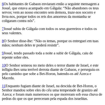
6
Os habitantes de Gabaon enviaram então a seguinte mensagem a
Josué, que estava acampado em Gálgala: “Não abandones os teus
servos; vem ao nosso encontro sem demora, traze-nos socorro e
livra-nos, porque todos os reis dos amor­reus da montanha se
coligaram contra nós”.
7
Josué subiu de Gálgala com todos os seus guerreiros e todos os
seus valentes.
8
O Senhor disse-lhe: “Não os temas, porque os entreguei em tuas
mãos; nenhum deles te poderá resistir”.
9
Josué, tendo passado toda a noite a subir de Gálgala, caiu de
repente sobre eles.
10
O Senhor semeou no meio deles o terror diante de Israel, e este
infligiu-lhes uma terrível derrota diante de Gabaon, e perseguiu-os
pelo caminho que sobe a Bet-Horon, batendo-os até Azeca e
Maceda.
11
Enquanto fugiam diante de Israel, na descida de Bet-Horon, o
Senhor mandou sobre eles do céu uma tempestade de granizo até
Azeca; e foram mais numerosos os que morreram sob essa chuva de
pedras do que os que pereceram pela espada dos israe­litas.