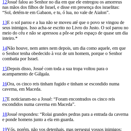
12
Josué falou ao Senhor no dia em que ele entregou os amorreus
nas mãos dos filhos de Israel, e disse em presença dos israelitas:
“Sol, detém-te em Ga­baon, e tu, ó lua, no vale de Aialon”.
13
E o sol parou e a lua não se moveu até que o povo se vingou de
seus inimigos. Isso acha-se escrito no Livro do Justo. O sol parou no
meio do céu e não se apressou a pôr-se pelo espaço de quase um dia
inteiro.*
14
Não houve, nem antes nem depois, um dia como aquele, em que
o Senhor tenha obedecido à voz de um homem, porque o Senhor
combatia por Israel.
15
Depois disso, Josué com toda a sua tropa voltou para o
acampamento de Gálgala.
16
Ora, os cinco reis tinham fugido e tinham se escondido numa
caverna, em Maceda.
17
E noticiaram-no a Josué: “Foram encontrados os cinco reis
escondidos numa caverna em Maceda”.
18
Josué respondeu: “Rolai grandes pedras para a entrada da caverna
e ponde homens junto a ela em guarda.
19
Vós, porém, não vos detenhais, mas persegui vossos inimigos;