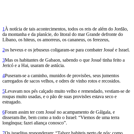
1
À notícia de tais acontecimentos, todos os reis de além do Jordão,
da montanha e da planície, do litoral do mar Grande defronte do
Líbano, os hiteus, os amorreus, os cananeus, os ferezeus,
2
os he­veus e os jebuseus coligaram-se para com­bater Josué e Israel.
3
Mas os habitantes de Gabaon, sabendo o que Josué tinha feito a
Jericó e a Hai, usaram de astúcia.
4
Puseram-se a caminho, munidos de provisões, seus jumentos
carregados de sacos velhos, e odres de vinho rotos e recosidos.
5
Levavam nos pés calçado muito velho e remendado, vestiam-se de
roupas muito usadas, e o pão de suas provisões estava seco e
estragado.
6
Foram assim ter com Josué no acampamento de Gálgala, e
disseram-lhe, bem como a todo o Israel: “Viemos de uma terra
longínqua; fazei aliança conosco”.
7
Os israelitas responderam: “Talvez habiteis perto de nós; como,