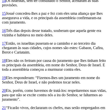
14
Os israelitas, sem ter consultado o Senhor, aceitaram as suas
provisões.
15
Josué concedeu-lhes a paz e fez com eles uma aliança que lhes
assegurava a vi­da, e os principais da assembleia confirmaram-na
com juramento.
16
Três dias depois desse tratado, souberam que aquela gente era
vizinha e habitava no meio deles.
17
Então, os israe­litas puseram-se a caminho e ao terceiro dia
chegaram às suas cidades, cujos nomes são estes: Gabaon, Cafira,
Berot e Cariataim.
18
Eles não os feriram por causa do juramento que lhes tinham feito
os principais da assembleia, em nome do Senhor, Deus de Israel. E
toda a assembleia começou a murmurar contra eles.
19
Eles responderam: “Fizemos-lhes um juramento em nome do
Senhor, Deus de Israel, e não podemos tocar neles.
20
Eis, porém, como havemos de tratá-los: respeitaremos suas vidas,
para que não se excite contra nós a ira do Senhor, se faltarmos ao
juramento”.
21
“Ficarão vivos, declararam os chefes, mas serão empregados em