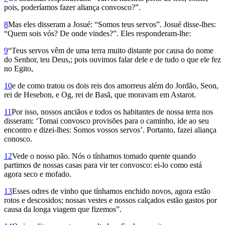
pois, poderíamos fazer aliança convosco?”.
8
Mas eles disseram a Josué: “Somos teus servos”. Josué disse-lhes:
“Quem sois vós? De onde vindes?”. Eles responderam-lhe:
9
“Teus servos vêm de uma terra muito distante por causa do nome
do Senhor, teu Deus,; pois ouvimos falar dele e de tudo o que ele fez
no Egito,
10
e de como tratou os dois reis dos amorreus além do Jordão, Seon,
rei de Hesebon, e Og, rei de Basã, que moravam em Astarot.
11
Por isso, nossos an­ciãos e todos os habitantes de nossa terra nos
disseram: ‘Tomai convosco provisões para o caminho, ide ao seu
encontro e dizei-lhes: Somos vossos servos’. Portanto, fazei alian­ça
conosco.
12
Vede o nosso pão. Nós o tínhamos tomado quente quando
partimos de nossas casas para vir ter convosco: ei-lo como está
agora seco e mofado.
13
Esses odres de vinho que tínhamos enchido novos, agora estão
rotos e descosidos; nossas vestes e nossos calçados estão gastos por
causa da longa viagem que fizemos”.