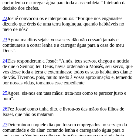
cortar lenha e carregar água para toda a assembleia.” Inteirado da
decisão dos chefes,
22
Josué convocou-os e interpelou-os: “Por que nos enganastes
dizendo que éreis de uma terra longínqua, quando habitáveis no
meio de nós?
23
Agora malditos sejais: vossa servidão não cessará jamais e
continuareis a cortar lenha e a carregar água para a casa do meu
Deus”.
24
Eles responderam a Josué: “A nós, teus servos, chegou a notícia
de que o Senhor, teu Deus, havia ordenado a Moi­sés, seu servo, que
vos desse toda a terra e exterminasse todos os seus habitantes diante
de vós. Tivemos, pois, muito medo à vossa aproximação e, temendo
por nossas vidas, tomamos esse expediente.
25
Agora, eis-nos em tuas mãos; trata-nos como te parecer justo e
bom”.
26
Fez Josué como tinha dito, e livrou-os das mãos dos filhos de
Israel, que não os mataram.
27
Determinou naquele dia que fossem empregados no serviço da
comunidade e do altar, cortando lenha e carregando água para o
lugar que o Senhor escolhesse, funções que exercem ainda hoje.