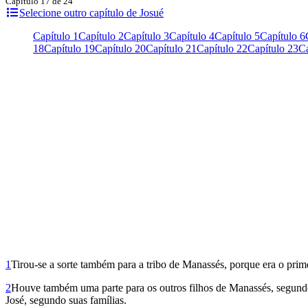
Capítulo 17 de 24
Selecione outro capítulo de Josué
Capítulo 1
Capítulo 2
Capítulo 3
Capítulo 4
Capítulo 5
Capítulo 6
18
Capítulo 19
Capítulo 20
Capítulo 21
Capítulo 22
Capítulo 23
Ca
1
Tirou-se a sorte também para a tribo de Manassés, porque era o pri­
2
Houve também uma parte para os outros filhos de Manassés, segundo su
José, segundo suas famílias.