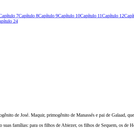
Capítulo 7
Capítulo 8
Capítulo 9
Capítulo 10
Capítulo 11
Capítulo 12
Capí
pítulo 24
mogênito de José. Maquir, primogê­nito de Manassés e pai de Galaad, q
as famílias: para os filhos de Abiezer, os filhos de Sequem, os de Héf