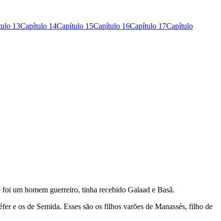
tulo 13
Capítulo 14
Capítulo 15
Capítulo 16
Capítulo 17
Capítulo
ue foi um homem guerreiro, tinha recebido Galaad e Basã.
er e os de Se­mida. Esses são os filhos varões de Manas­sés, filho de