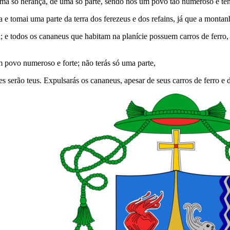
 uma só herança, de uma só parte, sendo nós um povo tão numeroso e ten
i-a e tomai uma parte da terra dos ferezeus e dos refains, já que a mont
 e todos os cananeus que habitam na planície possuem carros de ferro, 
m povo numeroso e forte; não terás só uma parte,
es serão teus. Expulsarás os cananeus, apesar de seus carros de ferro e 