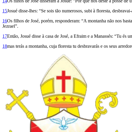
14
Os filhos de José disseram a Josué: “Por que nos deste a posse de
15
Josué disse-lhes: “Se sois tão numerosos, subi à floresta, desbrava
16
Os filhos de José, porém, responderam: “A montanha não nos basta;
Jezrael”.
17
Então, Josué disse à casa de José, a Efraim e a Manassés: “Tu és u
18
mas terás a montanha, cuja floresta tu desbravarás e os seus arredor