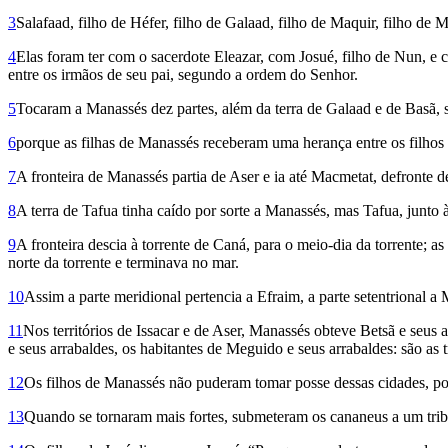
3
Salafaad, filho de Héfer, filho de Galaad, filho de Maquir, filho de
4
Elas foram ter com o sacerdote Eleazar, com Josué, filho de Nun, e
entre os irmãos de seu pai, segundo a ordem do Senhor.
5
Tocaram a Manassés dez partes, além da terra de Galaad e de Basã, 
6
porque as filhas de Manassés receberam uma herança entre os filhos 
7
A fronteira de Manassés partia de Aser e ia até Macmetat, defronte d
8
A terra de Tafua tinha caído por sorte a Manassés, mas Tafua, junto à
9
A fronteira descia à torrente de Caná, para o meio-dia da torrente;
norte da torrente e terminava no mar.
10
Assim a parte meridional pertencia a Efraim, a parte setentrional a
11
Nos territórios de Is­sacar e de Aser, Manassés obteve Betsã e seus 
e seus arrabaldes, os habitantes de Meguido e seus arrabaldes: são as t
12
Os filhos de Manassés não puderam tomar posse dessas cidades, po
13
Quando se tornaram mais fortes, submeteram os cananeus a um trib