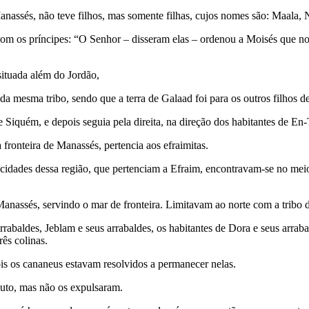
 Manassés, não teve filhos, mas somente filhas, cujos nomes são: Maala,
 com os príncipes: “O Senhor – disseram elas – ordenou a Moisés que no
situada além do Jordão,
da mesma tribo, sendo que a terra de Galaad foi para os outros filhos 
e Siquém, e depois seguia pela direita, na direção dos habitantes de En-
 fronteira de Manassés, pertencia aos efraimitas.
 as cidades dessa região, que pertenciam a Efraim, encontravam-se no me
 Manassés, servindo o mar de fronteira. Limitavam ao norte com a tribo d
arrabaldes, Jeblam e seus arrabaldes, os habitantes de Dora e seus arrab
rês colinas.
is os cananeus estavam resolvidos a permanecer nelas.
uto, mas não os expulsaram.