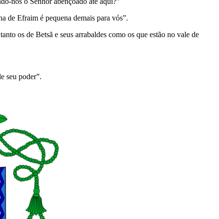
do-nos o Senhor aben­çoa­do até aqui?”
anha de Efraim é pequena demais para vós”.
tanto os de Betsã e seus arrabaldes como os que estão no vale de
de seu poder”.