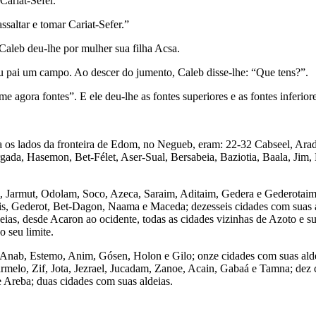
Cariat-Sefer.
ssaltar e tomar Cariat-Sefer.”
 Caleb deu-lhe por mulher sua filha Acsa.
eu pai um campo. Ao descer do jumento, Caleb disse-lhe: “Que tens?”.
agora fontes”. E ele deu-lhe as fontes superiores e as fontes inferiore
ra os lados da fronteira de Edom, no Negueb, eram: 22-32 Cabseel, Ara
da, Hasemon, Bet-Félet, Aser-Sual, Bersabeia, Baziotia, Baala, Jim,
, Jarmut, Odolam, Soco, Azeca, Saraim, Aditaim, Ge­dera e Gederotai
s, Gederot, Bet-Dagon, Naama e Maceda; dezesseis cidades com suas ald
eias, desde Acaron ao ocidente, todas as cidades vizinhas de Azoto e s
o seu limite.
r; Anab, Estemo, Anim, Gósen, Holon e Gilo; onze cidades com suas ald
rmelo, Zif, Jota, Jezrael, Jucadam, Zanoe, Acain, Gabaá e Tamna; dez c
e Areba; duas cidades com suas aldeias.