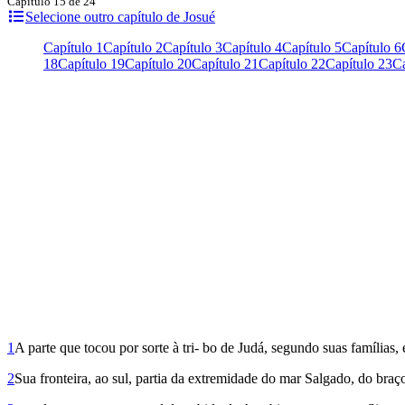
Capítulo 15 de 24
Selecione outro capítulo de Josué
Capítulo 1
Capítulo 2
Capítulo 3
Capítulo 4
Capítulo 5
Capítulo 6
18
Capítulo 19
Capítulo 20
Capítulo 21
Capítulo 22
Capítulo 23
Ca
1
A parte que tocou por sorte à tri- bo de Judá, segundo suas famílias,
2
Sua fronteira, ao sul, partia da extremidade do mar Salgado, do braç