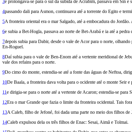
3
e prolongava-se para o sul da subida de Acrabim, passava em Sin e 
4
passando dali para Asmon, continuava até a torrente do Egito e termin
5
A fronteira oriental era o mar Salgado, até a embocadura do Jordão. 
6
e subia a Bet-Hogla, passava ao norte de Bet-Arabá e ia até a pedra
7
depois subia para Dabir, desde o vale de Acor para o norte, olhando
En-Roguel.
8
Daí subia para o vale de Ben-Enom até a vertente meridional de Jebu
vale dos refains para o norte.
9
Do cimo do monte, estendia-se até a fonte das águas de Neftoa, diri
10
De Baala, a fronteira dava volta para o ocidente até o monte Seir 
11
e dirigia-se para o norte até a vertente de Acaron; estendia-se para
12
Era o mar Grande que fazia o limite da fronteira ocidental. Tais fora
13
A Caleb, filho de Jefoné, foi dada uma parte no meio dos filhos de 
14
Caleb expulsou dela os três filhos de Enac: Sesai, Aimã e Tolmai.