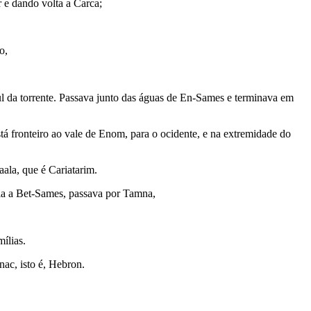
e dando volta a Car­ca;
o,
ul da torrente. Passava junto das águas de En-Sames e terminava em
tá fronteiro ao vale de Enom, para o ocidente, e na extremidade do
ala, que é Cariatarim.
scia a Bet-Sames, passava por Tamna,
mílias.
ac, isto é, He­bron.