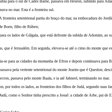
subia para o sul de Cades Barne, passava em Hesron, subindo para Adar 
ava no mar. Esta é a fronteira sul.
A fronteira setentrional partia do braço do mar, na embocadura do Jordã
 de Boen, filho de Rúben;
 para os lados de Gálgala, que está defronte da subida de Adomim, ao s
s, que é Jerusalém. Em seguida, elevava-se até o cimo do monte que es
gia-se para as cidades da montanha de Efron e depois continuava para Ba
e passava pela vertente setentrional do monte Jearim que é Queslon; de
 Se­cron, passava pelo monte Baala, e ia até Jabneel, terminando no mar.
m, por todos os lados, as fronteiras dos filhos de Judá, segundo suas fa
Judá, como o Senhor tinha prescrito a Josué: a cidade de Arbe, pai de En