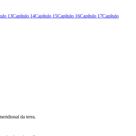
tulo 13
Capítulo 14
Capítulo 15
Capítulo 16
Capítulo 17
Capítulo
meridional da terra.