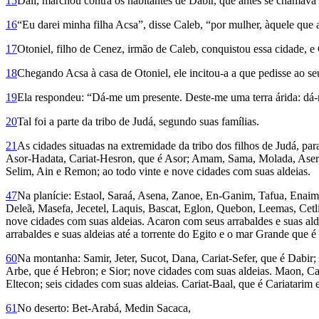
15
Dali, marchou contra os habitantes de Dabir, que antes se chamava 
16
“Eu darei minha filha Acsa”, disse Caleb, “por mulher, àquele que a
17
Otoniel, filho de Cenez, irmão de Caleb, conquistou essa cidade, e
18
Chegando Acsa à casa de Otoniel, ele incitou-a a que pedisse ao s
19
Ela respondeu: “Dá-me um presente. Deste-me uma terra árida: dá-me 
20
Tal foi a parte da tribo de Judá, segundo suas famílias.
21
As cidades situadas na extremidade da tribo dos filhos de Judá, pa
Asor-Hadata, Cariat-Hesron, que é Asor; Amam, Sama, Molada, Aserga
Selim, Ain e Remon; ao todo vinte e nove cidades com suas aldeias.
47
Na planície: Estaol, Saraá, Asena, Zanoe, En-Ganim, Tafua, Enaim
Deleã, Masefa, Jecetel, Laquis, Bascat, Eglon, Quebon, Leemas, Cetli
nove cidades com suas aldeias. Acaron com seus arrabaldes e suas ald
arrabaldes e suas aldeias até a torrente do Egito e o mar Grande que é 
60
Na montanha: Samir, Jeter, Sucot, Dana, Cariat-Sefer, que é Dabi
Arbe, que é Hebron; e Sior; nove cidades com suas aldeias. Maon, Ca
Eltecon; seis cidades com suas aldeias. Cariat-Baal, que é Cariatarim 
61
No deserto: Bet-Arabá, Medin Saca­ca,