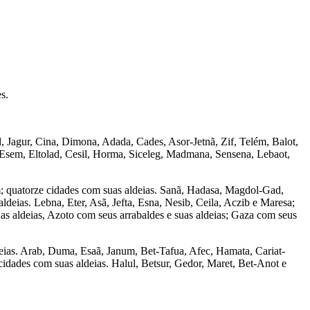
s.
d, Jagur, Cina, Dimona, Adada, Cades, Asor-Jetnã, Zif, Telém, Balot,
 Esem, Eltolad, Cesil, Horma, Siceleg, Madmana, Sensena, Lebaot,
m; quatorze cidades com suas aldeias. Sanã, Hadasa, Magdol-Gad,
eias. Leb­na, Eter, Asã, Jefta, Esna, Nesib, Ceila, Aczib e Maresa;
uas aldeias, Azoto com seus arrabaldes e suas aldeias; Gaza com seus
eias. Arab, Duma, Esaã, Janum, Bet-Tafua, Afec, Hamata, Cariat-
idades com suas aldeias. Halul, Betsur, Gedor, Maret, Bet-Anot e