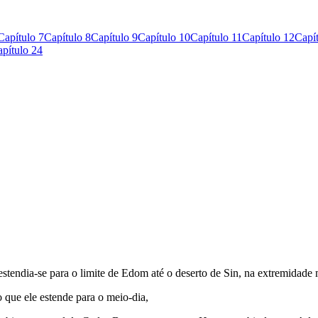
Capítulo 7
Capítulo 8
Capítulo 9
Capítulo 10
Capítulo 11
Capítulo 12
Capí
pítulo 24
 estendia-se para o limite de Edom até o deserto de Sin, na extremidade 
o que ele estende para o meio-dia,