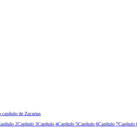
 capítulo de Zacarias
apítulo 2
Capítulo 3
Capítulo 4
Capítulo 5
Capítulo 6
Capítulo 7
Capítulo 