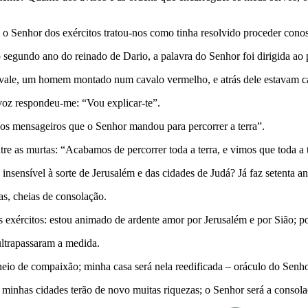
 o Senhor dos exércitos tratou-nos como tinha resolvido proceder cono
egundo ano do reinado de Dario, a palavra do Senhor foi dirigida ao pr
do vale, um homem montado num cavalo vermelho, e atrás dele estavam ca
-voz respondeu-me: “Vou explicar-te”.
os mensageiros que o Senhor mandou para percorrer a terra”.
re as murtas: “Acabamos de percorrer toda a terra, e vimos que toda a t
nsensível à sorte de Jerusalém e das cidades de Judá? Já faz setenta anos
as, cheias de consolação.
os exércitos: estou animado de ardente amor por Jerusalém e por Sião;
ultrapassaram a medida.
heio de compaixão; minha casa será nela reedificada – oráculo do Senhor
: minhas cidades terão de novo muitas riquezas; o Senhor será a consol