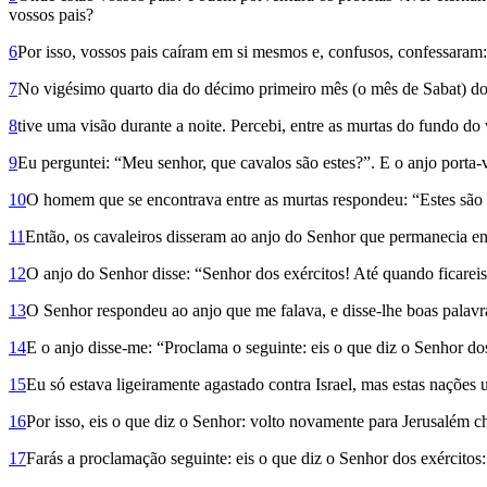
vossos pais?
6
Por isso, vossos pais caíram em si mesmos e, confusos, confessaram:
7
No vigésimo quarto dia do décimo primeiro mês (o mês de Sabat) do s
8
tive uma visão durante a noite. Percebi, entre as murtas do fundo 
9
Eu perguntei: “Meu senhor, que cavalos são estes?”. E o anjo porta
10
O homem que se encontrava entre as murtas respondeu: “Estes são 
11
Então, os cavaleiros disseram ao anjo do Senhor que permanecia ent
12
O anjo do Senhor disse: “Senhor dos exércitos! Até quando ficareis i
13
O Senhor respondeu ao anjo que me falava, e disse-lhe boas palavr
14
E o anjo disse-me: “Proclama o seguinte: eis o que diz o Senhor d
15
Eu só estava ligeiramente agastado contra Israel, mas estas nações 
16
Por isso, eis o que diz o Senhor: volto novamente para Jerusalém c
17
Farás a proclamação seguinte: eis o que diz o Senhor dos exércitos