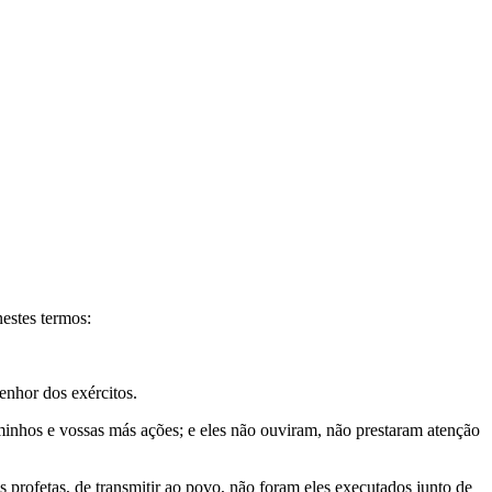
nestes termos:
Senhor dos exércitos.
minhos e vossas más ações; e eles não ouviram, não prestaram atenção
profetas, de transmitir ao povo, não foram eles executados junto de