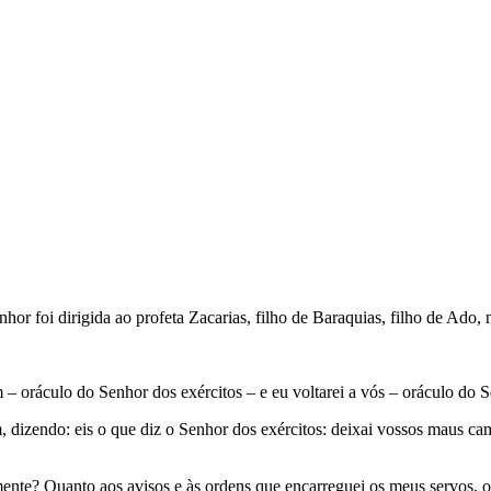
r foi dirigida ao profeta Zacarias, filho de Baraquias, filho de Ado, 
m – oráculo do Senhor dos exércitos – e eu voltarei a vós – oráculo do 
, dizendo: eis o que diz o Senhor dos exércitos: deixai vossos maus ca
nte? Quanto aos avisos e às ordens que encarreguei os meus servos, os 