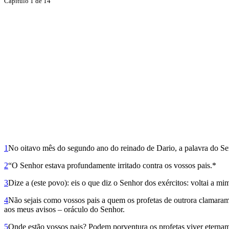
Capítulo 1 de 14
1
No oitavo mês do segundo ano do reinado de Dario, a palavra do Senho
2
“O Senhor estava profundamente irritado contra os vossos pais.*
3
Dize a (este povo): eis o que diz o Senhor dos exércitos: voltai a mi
4
Não sejais como vossos pais a quem os profetas de outrora clamaram
aos meus avisos – oráculo do Senhor.
5
Onde estão vossos pais? Podem porventura os profetas viver etername