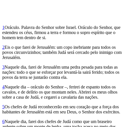
1
Oráculo. Palavra do Senhor sobre Israel. Oráculo do Senhor, que
estendeu os céus, firmou a terra e formou o sopro espírito que o
homem tem dentro de si.
2
Eis o que farei de Jerusalém: um copo inebrian­te para todos os
povos circunvizinhos; também Judá será cercado pelo inimigo com
Jerusalém.
3
Naquele dia, farei de Jerusalém uma pedra pesada para todas as
nações: todo o que se esforçar por levantá-la sairá ferido; todos os
povos da terra se juntarão contra ela.
4
Naquele dia – oráculo do Senhor –, ferirei de espanto todos os
cavalos, e de delírio os que montam neles. Abrirei os meus olhos
sobre a casa de Judá, e cegarei a cavalaria das nações.
5
Os chefes de Judá reconhecerão em seu coração que a força dos
habitantes de Jerusalém está em seu Deus, o Senhor dos exércitos.
6
Naquele dia, farei dos chefes de Judá como que um braseiro
ardente sobre um monte de lenha, uma tocha acesa no meio dos