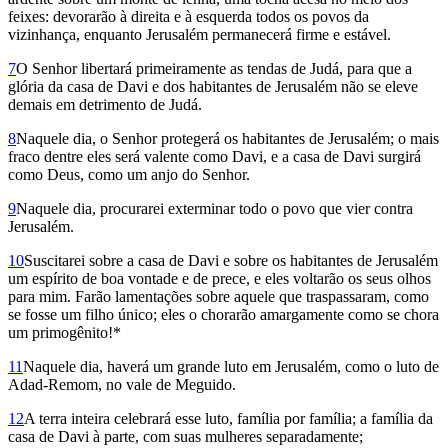
feixes: devorarão à direita e à esquerda todos os povos da
vizinhança, enquanto Jerusalém permanecerá firme e estável.
7
O Senhor libertará primeiramente as tendas de Judá, para que a
glória da casa de Davi e dos habitantes de Jerusalém não se eleve
demais em detrimento de Judá.
8
Naquele dia, o Senhor protegerá os habitantes de Jerusalém; o mais
fraco dentre eles será valente como Davi, e a casa de Davi surgirá
como Deus, como um anjo do Senhor.
9
Naquele dia, procurarei exterminar todo o povo que vier contra
Jerusalém.
10
Suscitarei sobre a casa de Davi e sobre os habitantes de Jerusalém
um espírito de boa vontade e de prece, e eles voltarão os seus olhos
para mim. Farão lamentações sobre aquele que traspassaram, como
se fosse um filho único; eles o chorarão amar­gamente como se chora
um primogênito!*
11
Naquele dia, haverá um grande luto em Jerusalém, como o luto de
Adad-Remom, no vale de Meguido.
12
A terra inteira celebrará esse luto, família por família; a família da
casa de Davi à parte, com suas mulheres separadamente;