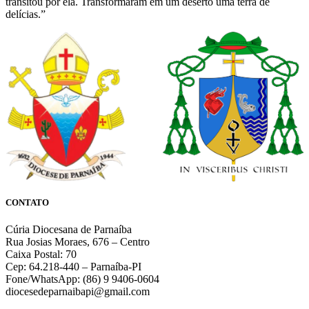
transitou por ela. Transformaram em um deserto uma terra de
delícias.”
CONTATO
Cúria Diocesana de Parnaíba
Rua Josias Moraes, 676 – Centro
Caixa Postal: 70
Cep: 64.218-440 – Parnaíba-PI
Fone/WhatsApp: (86) 9 9406-0604
diocesedeparnaibapi@gmail.com