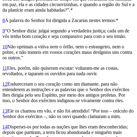
em paz, ela e as cidades circunvizinhas, e quando a região do Sul e a
da planície eram ainda habitadas?”.*
8
A palavra do Senhor foi dirigida a Zacarias nestes termos:*
9
“O Senhor dizia: julgai segundo a verdadeira justiça; cada um de
vós tenha bom coração e seja compassivo para com o seu irmão.
10
Não oprimais a viúva nem o órfão, nem o estrangeiro, nem o
pobre, e não trameis em vossos corações maus desígnios uns contra
os outros.”
11
Eles, porém, não quiseram escutar: voltaram-me as costas,
revoltados, e taparam os ouvidos para nada ouvir.
12
Endureceram o seu coração como um diamante, para não
entenderem as instruções e as palavras que o Senhor dos exércitos
lhes dirigia pelo seu Espírito, por meio dos antigos profetas. Por
isso, o Senhor dos exércitos indignou-se vivamente contra eles.
13
Ele os chamou em vão, e não foi atendido! “Por isso – oráculo do
Senhor dos exércitos –, não os ouvi quando clamaram a mim.
14
Dispersei-os por todas as nações que lhes eram desconhecidas;
depois que partiram, a terra ficou abandonada e ninguém mais