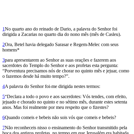
1
No quarto ano do reinado de Dario, a palavra do Senhor foi
dirigida a Zacarias no quarto dia do nono mês (mês de Casleu).
2
Ora, Betel havia delegado Sarasar e Regem-Melec com seus
homens*
3
para apresentarem ao Senhor as suas orações e fazerem aos
sacerdotes do Templo do Senhor e aos profetas esta pergunta:
“Porventura precisamos nós de chorar no quinto mês e jejuar, como
o fazemos desde há muito tempo?”.
4
A palavra do Senhor foi-me dirigida nestes termos:
5
“Declara a todo o povo e aos sacerdotes: Vós tendes, com efeito,
jejuado e chorado no quinto e no sétimo mês, durante estes setenta
anos. Mas foi realmente por meu respeito que o fizestes?
6
Quando comeis e bebeis não sois vós que comeis e bebeis?
7
Não reconheceis nisso o ensinamento do Senhor transmitido pela
boca dos antigos profetas, no tempo em que Jerusalém era habitada