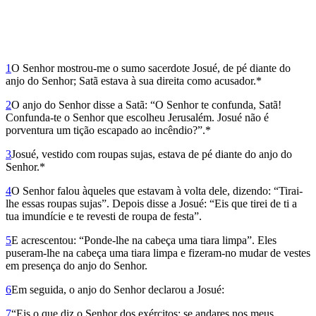
1
O Senhor mostrou-me o sumo sa­cerdote Josué, de pé diante do
anjo do Senhor; Satã estava à sua direita como acusador.*
2
O anjo do Senhor disse a Satã: “O Senhor te confunda, Satã!
Confunda-te o Senhor que escolheu Jerusalém. Josué não é
porventura um tição escapado ao incêndio?”.*
3
Josué, vestido com roupas sujas, estava de pé diante do anjo do
Senhor.*
4
O Senhor falou àqueles que estavam à volta dele, dizendo: “Tirai-
lhe essas roupas sujas”. Depois disse a Josué: “Eis que tirei de ti a
tua imundície e te revesti de roupa de festa”.
5
E acrescentou: “Ponde-lhe na cabeça uma tiara limpa”. Eles
puseram-lhe na cabeça uma tiara limpa e fizeram-no mudar de vestes
em presença do anjo do Senhor.
6
Em seguida, o anjo do Senhor declarou a Josué:
7
“Eis o que diz o Senhor dos exércitos: se andares nos meus