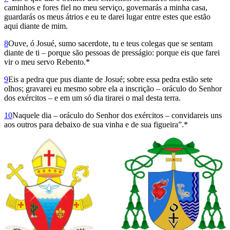
caminhos e fores fiel no meu serviço, governarás a minha casa,
guardarás os meus átrios e eu te darei lugar entre estes que estão
aqui diante de mim.
8
Ouve, ó Josué, sumo sacerdote, tu e teus colegas que se sentam
diante de ti – porque são pessoas de presságio: porque eis que farei
vir o meu servo Rebento.*
9
Eis a pedra que pus diante de Josué; sobre essa pedra estão sete
olhos; gravarei eu mesmo sobre ela a inscrição – oráculo do Senhor
dos exércitos – e em um só dia tirarei o mal desta terra.
10
Naquele dia – oráculo do Senhor dos exércitos – convidareis uns
aos outros para debaixo de sua vinha e de sua figueira”.*