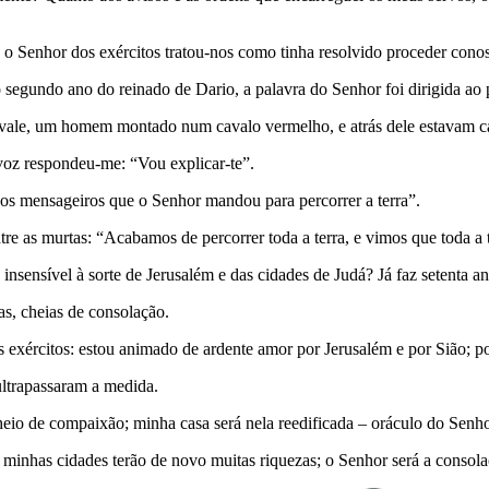
 o Senhor dos exércitos tratou-nos como tinha resolvido proceder cono
egundo ano do reinado de Dario, a palavra do Senhor foi dirigida ao pr
do vale, um homem montado num cavalo vermelho, e atrás dele estavam ca
-voz respondeu-me: “Vou explicar-te”.
os mensageiros que o Senhor mandou para percorrer a terra”.
re as murtas: “Acabamos de percorrer toda a terra, e vimos que toda a t
nsensível à sorte de Jerusalém e das cidades de Judá? Já faz setenta anos
as, cheias de consolação.
os exércitos: estou animado de ardente amor por Jerusalém e por Sião;
ultrapassaram a medida.
heio de compaixão; minha casa será nela reedificada – oráculo do Senhor
: minhas cidades terão de novo muitas riquezas; o Senhor será a consol