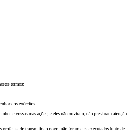
nestes termos:
Senhor dos exércitos.
minhos e vossas más ações; e eles não ouviram, não prestaram atenção
profetas, de transmitir ao povo, não foram eles executados junto de