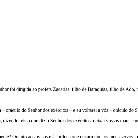
r foi dirigida ao profeta Zacarias, filho de Baraquias, filho de Ado, 
m – oráculo do Senhor dos exércitos – e eu voltarei a vós – oráculo do 
, dizendo: eis o que diz o Senhor dos exércitos: deixai vossos maus ca
nte? Quanto aos avisos e às ordens que encarreguei os meus servos, os 