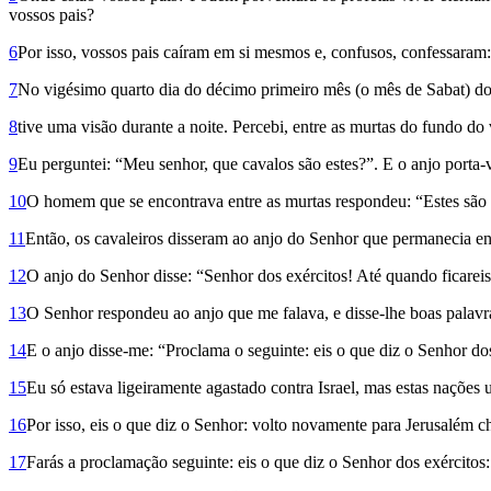
vossos pais?
6
Por isso, vossos pais caíram em si mesmos e, confusos, confessaram:
7
No vigésimo quarto dia do décimo primeiro mês (o mês de Sabat) do s
8
tive uma visão durante a noite. Percebi, entre as murtas do fundo 
9
Eu perguntei: “Meu senhor, que cavalos são estes?”. E o anjo porta
10
O homem que se encontrava entre as murtas respondeu: “Estes são 
11
Então, os cavaleiros disseram ao anjo do Senhor que permanecia ent
12
O anjo do Senhor disse: “Senhor dos exércitos! Até quando ficareis i
13
O Senhor respondeu ao anjo que me falava, e disse-lhe boas palavr
14
E o anjo disse-me: “Proclama o seguinte: eis o que diz o Senhor d
15
Eu só estava ligeiramente agastado contra Israel, mas estas nações 
16
Por isso, eis o que diz o Senhor: volto novamente para Jerusalém c
17
Farás a proclamação seguinte: eis o que diz o Senhor dos exércitos