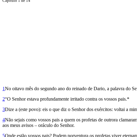
Capítulo 1 de 14
1
No oitavo mês do segundo ano do reinado de Dario, a palavra do Senho
2
“O Senhor estava profundamente irritado contra os vossos pais.*
3
Dize a (este povo): eis o que diz o Senhor dos exércitos: voltai a mi
4
Não sejais como vossos pais a quem os profetas de outrora clamaram
aos meus avisos – oráculo do Senhor.
5
Onde estão vossos pais? Podem porventura os profetas viver etername