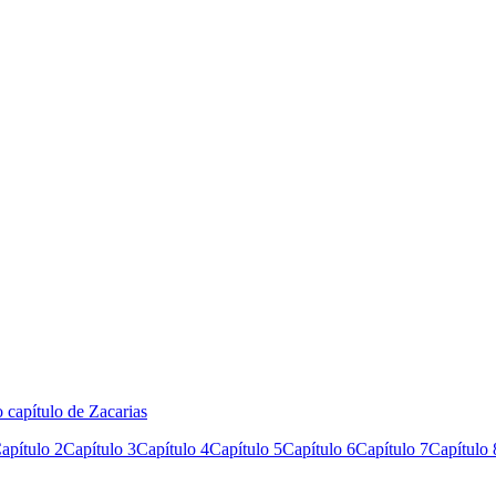
 capítulo de Zacarias
apítulo 2
Capítulo 3
Capítulo 4
Capítulo 5
Capítulo 6
Capítulo 7
Capítulo 